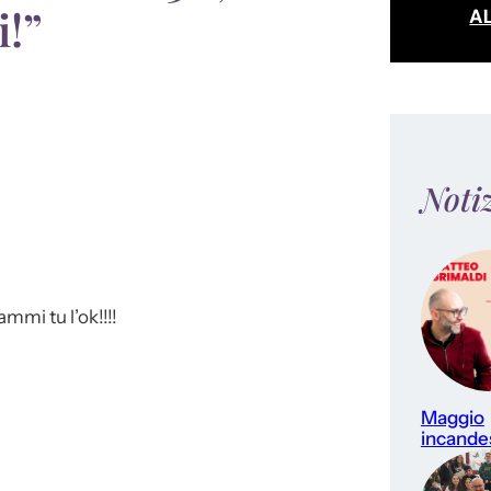
i!”
A
Noti
mmi tu l’ok!!!!
Maggio
incande