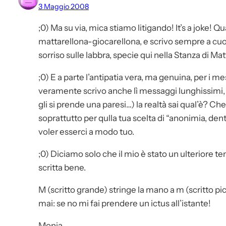
3 Maggio 2008
;0) Ma su via, mica stiamo litigando! It’s a joke! 
mattarellona-giocarellona, e scrivo sempre a cuor
sorriso sulle labbra, specie qui nella Stanza di Ma
;0) E a parte l’antipatia vera, ma genuina, per i me
veramente scrivo anche lì messaggi lunghissimi, pe
gli si prende una paresi…) la realtà sai qual’è? C
soprattutto per qulla tua scelta di “anonimia, den
voler esserci a modo tuo.
;0) Diciamo solo che il mio è stato un ulteriore ten
scritta bene.
M (scritto grande) stringe la mano a m (scritto 
mai: se no mi fai prendere un ictus all’istante!
Monia.