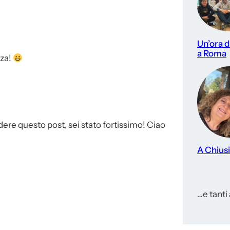
Un’ora di
a Roma
nza!
idere questo post, sei stato fortissimo! Ciao
A Chiusi
…e tanti a