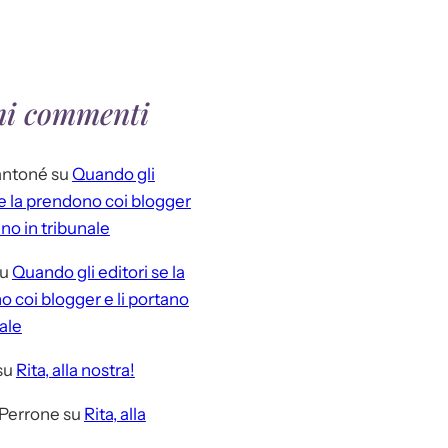
mi commenti
antoné
su
Quando gli
se la prendono coi blogger
ano in tribunale
u
Quando gli editori se la
 coi blogger e li portano
nale
su
Rita, alla nostra!
 Perrone
su
Rita, alla