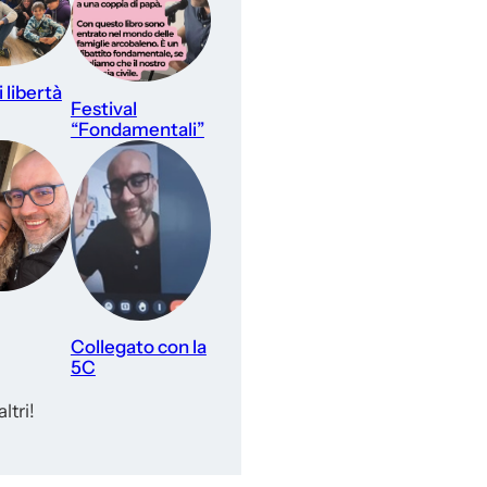
 libertà
Festival
“Fondamentali”
Collegato con la
5C
ltri!