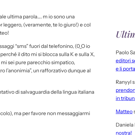
Quale ultima parola…. m io sono una
 leggero, (veramente, te lo giuro!) e col
Ulti
tteo!
ssaggi “sms” fuori dal telefonino, (0_O io
Paolo S
rché il dito mi si blocca sulla K e sulla X,
editori 
he mi sei pure parecchio simpatico,
e li port
tro l’anonimia”, un rafforzativo dunque al
Ranyyl
s
prendono
tativo di salvaguardia della lingua italiana
in tribu
Matteo
piccolo), ma per favore non messaggiarmi
Daniela
nostra!