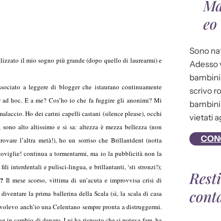
Ma
eo
Sono nat
lizzato il mio sogno più grande (dopo quello di laurearmi) e
Adesso v
.
bambini 
ociato a leggere di blogger che istaurano continuamente
scrivo r
er ad hoc. E a me? Cos’ho io che fa fuggire gli anonimi? Mi
bambini 
laccio. Ho dei carini capelli castani (silence please), occhi
vietati a
 sono alto altissimo e si sa: altezza è mezza bellezza (non
CON
rovare l’altra metà!), ho un sorriso che Brillantdent (notta
toviglie! continua a tormentarmi, ma io la pubblicità non la
i interdentali e pulisci-lingua, e brillantanti, ‘sti stronzi!);
Rest
o?
Il mese scorso, vittima di un’acuta e improvvisa crisi di
cont
iventare la prima ballerina della Scala (sì, la scala di casa
he volevo anch’io una Celentano sempre pronta a distruggermi.
log in cambio di denaro. Lui ha risposto che si poteva fare, ha