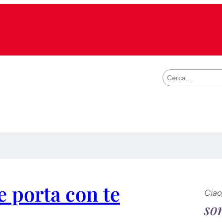
S
e
a
r
c
h
 porta con te
Ciao
so