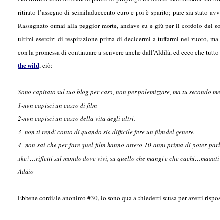
ritirato l’assegno di seimiladuecento euro e poi è sparito; pare sia stato a
Rassegnato ormai alla peggior morte, andavo su e giù per il cordolo del so
ultimi esercizi di respirazione prima di decidermi a tuffarmi nel vuoto, ma p
con la promessa di continuare a scrivere anche dall’Aldilà, ed ecco che tutt
the wild
, ciò:
Sono capitato sul tuo blog per caso, non per polemizzare, ma tu secondo me
1-non capisci un cazzo di film
2-non capisci un cazzo della vita degli altri.
3- non ti rendi conto di quando sia difficile fare un film del genere.
4- non sai che per fare quel film hanno atteso 10 anni prima di poter par
xke?…rifletti sul mondo dove vivi, su quello che mangi e che cachi…magati t
Addio
Ebbene cordiale anonimo #30, io sono qua a chiederti scusa per averti rispos