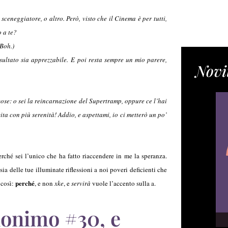
o sceneggiatore, o altro. Però, visto che il Cinema è per tutti,
 a te?
 Boh.)
risultato sia apprezzabile. E poi resta sempre un mio parere,
Novi
se: o sei la reincarnazione del Supertramp, oppure ce l’hai
ita con più serenità! Addio, e aspettami, io ci metterò un po’
rché sei l’unico che ha fatto riaccendere in me la speranza.
ia delle tue illuminate riflessioni a noi poveri deficienti che
perché
 così:
, e non
xke
, e
servirà
vuole l’accento sulla a.
nonimo #30, e