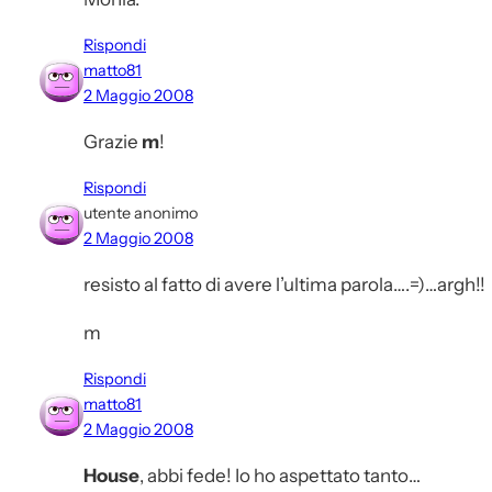
Rispondi
matto81
2 Maggio 2008
Grazie
m
!
Rispondi
utente anonimo
2 Maggio 2008
resisto al fatto di avere l’ultima parola….=)…argh!!
m
Rispondi
matto81
2 Maggio 2008
House
, abbi fede! Io ho aspettato tanto…