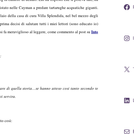
vvistato nelle Cayman a predare tartarughe acquatiche giganti.
laio della casa di cura Villa Splendida, nel bel mezzo degli
rima decisi di salutare tutti i miei lettori (sono educato io)
Into
o si fa meraviglioso al leggere, come commento al post su
:
lare di quella storia…se hanno atteso cosi tanto secondo te
i servira.
to così: