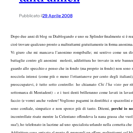
Pubblicato il
29 Aprile 2008
Dopo due anni di blog su Diablogando e uno su Splinder finalmente si è rea
cioè trovare qualcuno pronto a maltrattarmi gratuitamente in forma anonima
Vi giuro che mi mancava l’anonimo rompiballe; mi sentivo come un diss
battaglie contro gli anonimi molesti, addirittura ho trovato in rete bann
guardo allo specchio e penso che in fondo (ma proprio in fondo) non sono ma
nocciola intensi (come più o meno l’ottantanove per cento degli italiani),
preoccupatevi, è tutto sotto controllo: ho chiamato
Chi l’ha visto
per rit
sottomarca di Mentadent) – e i tuoi denti brilleranno come lavati in lavas
faccio (e vorrei anche vedere! Vogliono pagarmi in dentifrici e spazzolini e fil
perché io n
sono cordiale, simpatico e non sporco più di tanto. Ditemi,
incontrollate risate mentre la Celentano offendeva la nana grassa che vuol d
sua!), ho telefonato in lacrime ad uno specialista urlando nella cornetta c
Addirittura sono arrivato al punto di proporgli un affare: maltrattarmi sul b