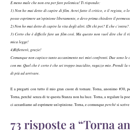
E meno male che non era per fare polemica! Ti rispondo:
1) Non ho mai detto di capire di film. Avrei fatto il critico, o il regista, o l
posso esprimere un’opinione liberamente, o devo prima chiedere il permesso
2) Non ho mai detto di capire la vita degli altri. (Di chi poi? E che c’entra?
3) Certo che è difficile fare un film così. Ma questo non vuol dire che il 
mica legge!
4)Rifletterò, grazie!
Comunque non capisco tanto accanimento nei miei confronti. Due sono le co
con me. Quel che è certo è che sei troppo inacidito, ragazzo mio. Prendi la v
di più ad arrivare.
E a pregarti con tutto il mio gran cuore di tornare. Torna, anonimo #30, pe
Torna, perché senza di te questa Stanza non ha luce. Torna, a regalare la poes
ci azzardiamo ad esprimere un’opinione. Torna, e comunque
perché
si scrive
73 risposte a “Torna a