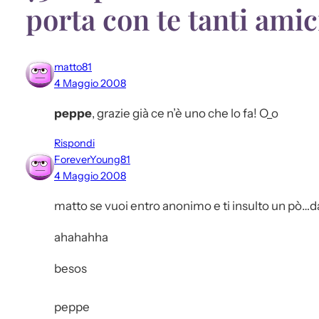
porta con te tanti amic
matto81
4 Maggio 2008
peppe
, grazie già ce n’è uno che lo fa! O_o
Rispondi
ForeverYoung81
4 Maggio 2008
matto se vuoi entro anonimo e ti insulto un pò…da
ahahahha
besos
peppe