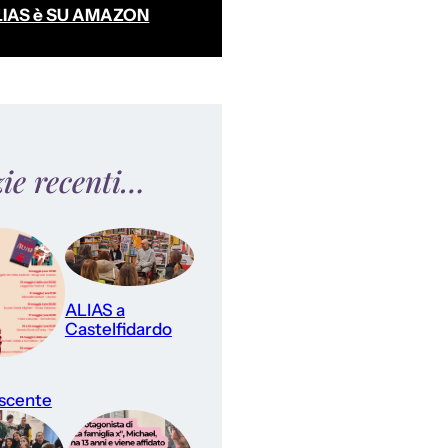
LIAS è SU AMAZON
zie recenti…
ALIAS a
Castelfidardo
scente