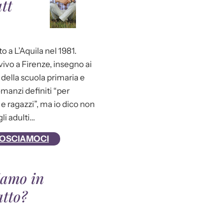
tt
o a L’Aquila nel 1981.
ivo a Firenze, insegno ai
della scuola primaria e
omanzi definiti “per
e ragazzi”, ma io dico non
gli adulti…
OSCIAMOCI
iamo in
atto?