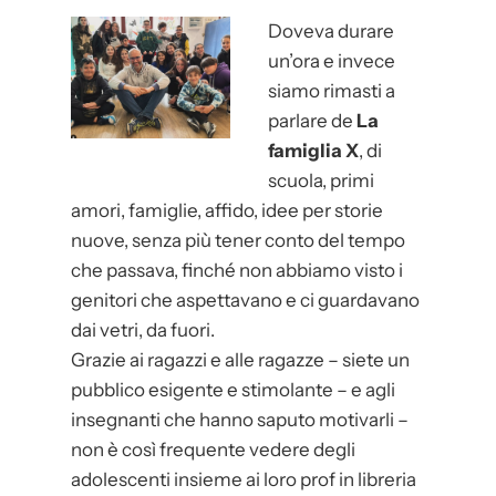
t
Doveva durare
e
un’ora e invece
l
siamo rimasti a
f
parlare de
La
i
famiglia X
, di
d
scuola, primi
a
amori, famiglie, affido, idee per storie
r
nuove, senza più tener conto del tempo
d
che passava, finché non abbiamo visto i
o
genitori che aspettavano e ci guardavano
dai vetri, da fuori.
Grazie ai ragazzi e alle ragazze – siete un
pubblico esigente e stimolante – e agli
insegnanti che hanno saputo motivarli –
non è così frequente vedere degli
adolescenti insieme ai loro prof in libreria