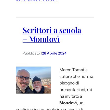
C
o
l
l
Scrittori a scuola
e
– Mondovì
g
a
t
Pubblicato il
26 Aprile 2024
o
c
Marco Tomatis,
o
autore che non ha
n
bisogno di
l
presentazioni, mi
a
ha invitato a
5
Mondovì
, un
C
posticino incantevole in provincia di