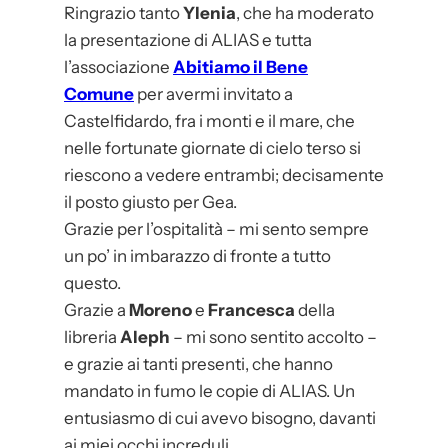
Ringrazio tanto
Ylenia
, che ha moderato
la presentazione di ALIAS e tutta
l’associazione
Abitiamo il Bene
Comune
per avermi invitato a
Castelfidardo, fra i monti e il mare, che
nelle fortunate giornate di cielo terso si
riescono a vedere entrambi; decisamente
il posto giusto per Gea.
Grazie per l’ospitalità – mi sento sempre
un po’ in imbarazzo di fronte a tutto
questo.
Grazie a
Moreno
e
Francesca
della
libreria
Aleph
– mi sono sentito accolto –
e grazie ai tanti presenti, che hanno
mandato in fumo le copie di ALIAS. Un
entusiasmo di cui avevo bisogno, davanti
ai miei occhi increduli.