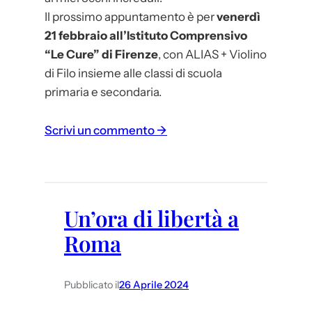
Il prossimo appuntamento è per
venerdì
21 febbraio all’Istituto Comprensivo
“Le Cure” di Firenze
, con ALIAS + Violino
di Filo insieme alle classi di scuola
primaria e secondaria.
:
Scrivi un commento →
A
L
I
A
Un’ora di libertà a
S
Roma
a
C
a
Pubblicato il
26 Aprile 2024
s