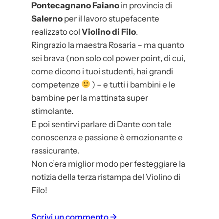
Pontecagnano Faiano
in provincia di
Salerno
per il lavoro stupefacente
realizzato col
Violino di Filo
.
Ringrazio la maestra Rosaria – ma quanto
sei brava (non solo col power point, di cui,
come dicono i tuoi studenti, hai grandi
competenze
) – e tutti i bambini e le
bambine per la mattinata super
stimolante.
E poi sentirvi parlare di Dante con tale
conoscenza e passione è emozionante e
rassicurante.
Non c’era miglior modo per festeggiare la
notizia della terza ristampa del Violino di
Filo!
:
Scrivi un commento →