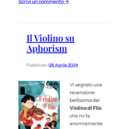
:
Scrivi un commento →
A
P
r
a
Il Violino su
t
Aphorism
o
Pubblicato il
26 Aprile 2024
Vi segnalo una
recensione
bellissima del
Violino di Filo
che mi fa
enormemente