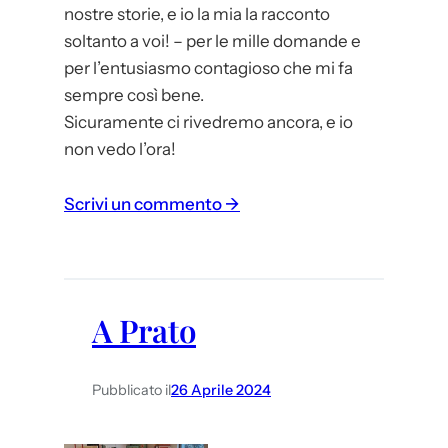
nostre storie, e io la mia la racconto
soltanto a voi! – per le mille domande e
per l’entusiasmo contagioso che mi fa
sempre così bene.
Sicuramente ci rivedremo ancora, e io
non vedo l’ora!
:
Scrivi un commento →
A
l
l
a
A Prato
s
c
Pubblicato il
26 Aprile 2024
u
o
l