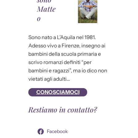
n
Matte
o
o
s
u
A
Sono nato a L’Aquila nel 1981.
p
Adesso vivo a Firenze, insegno ai
h
bambini della scuola primaria e
o
scrivo romanzi definiti “per
r
bambini e ragazzi”, ma io dico non
i
vietati agli adulti…
s
CONOSCIAMOCI
m
Restiamo in contatto?
Facebook