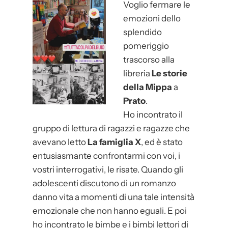
Voglio fermare le
a
emozioni dello
p
splendido
r
pomeriggio
i
trascorso alla
m
libreria
Le storie
a
della Mippa
a
r
Prato
.
i
Ho incontrato il
a
gruppo di lettura di ragazzi e ragazze che
A
avevano letto
La famiglia X
, ed è stato
l
entusiasmante confrontarmi con voi, i
b
vostri interrogativi, le risate. Quando gli
e
adolescenti discutono di un romanzo
r
danno vita a momenti di una tale intensità
g
emozionale che non hanno eguali. E poi
h
ho incontrato le bimbe e i bimbi lettori di