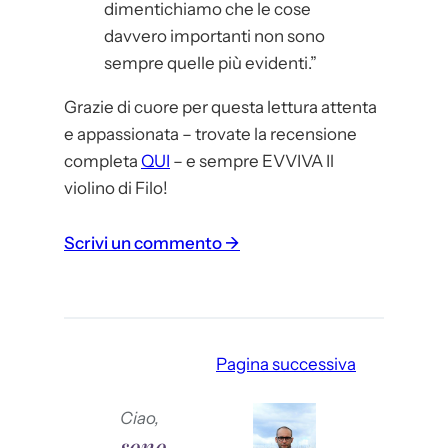
dimentichiamo che le cose
davvero importanti non sono
sempre quelle più evidenti.”
Grazie di cuore per questa lettura attenta
e appassionata – trovate la recensione
completa
QUI
– e sempre EVVIVA Il
violino di Filo!
:
Scrivi un commento →
I
l
V
i
Pagina successiva
o
l
Ciao,
i
sono