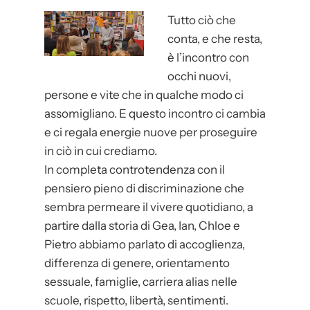
a
Tutto ciò che
n
conta, e che resta,
d
è l’incontro con
e
occhi nuovi,
s
persone e vite che in qualche modo ci
c
assomigliano. E questo incontro ci cambia
e
e ci regala energie nuove per proseguire
n
in ciò in cui crediamo.
t
In completa controtendenza con il
e
pensiero pieno di discriminazione che
sembra permeare il vivere quotidiano, a
partire dalla storia di Gea, Ian, Chloe e
Pietro abbiamo parlato di accoglienza,
differenza di genere, orientamento
sessuale, famiglie, carriera alias nelle
scuole, rispetto, libertà, sentimenti.