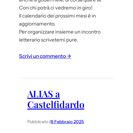
Con chi potrà ci vedremo in giro!
Il calendario dei prossimi mesi è in
aggiornamento.
Per organizzare insieme un incontro
letterario scrivetemi pure.
:
Scrivi un commento →
M
a
g
g
ALIAS a
i
Castelfidardo
o
i
n
Pubblicato il
9 Febbraio 2025
c