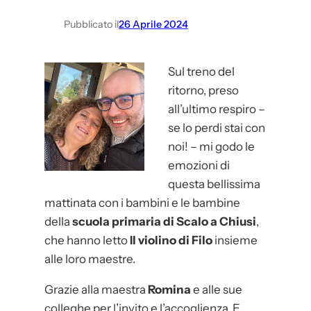
v
Pubblicato il
26 Aprile 2024
a
l
“
Sul treno del
F
ritorno, preso
o
all’ultimo respiro –
n
se lo perdi stai con
d
noi! – mi godo le
a
emozioni di
m
questa bellissima
e
mattinata con i bambini e le bambine
n
della
scuola primaria di Scalo a Chiusi
,
t
che hanno letto
Il violino di Filo
insieme
a
alle loro maestre.
l
i
Grazie alla maestra
Romina
e alle sue
”
colleghe per l’invito e l’accoglienza. E,