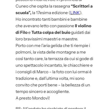
Cuneo che ospita la rassegna
“Scrittori a
scuola”,
la 17esima edizione (
LINK
).
Ho incontrato tanti bambini e bambine
che avevano letto con passione
Il violino
di Filo
e
Tutta colpa del buio
guidati dai
loro bravissimi maestri e maestre.
Porto con me l’aria gelida che ti riempie i
polmoni, la vista delle montagne a me
così tanto care, la terrazza da cui si gode di
uno spettacolo incantato, le chiacchiere e
i consigli di Marco – la foto con lui ormai è
tradizione e, dall’ultima volta, mi sono
convito che porti bene – la bellezza di un
tempo sincero e accogliente.
A presto Mondovì!
PS: All’andata ho rischiato di perdere il