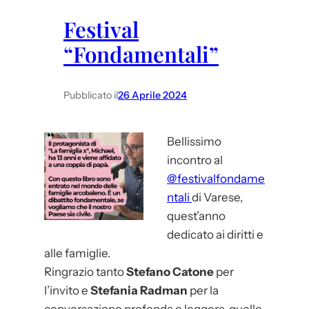
o
Festival
r
“Fondamentali”
a
d
i
Pubblicato il
26 Aprile 2024
l
i
Bellissimo
b
incontro al
e
@festivalfondame
r
ntali
di Varese,
t
quest’anno
à
dedicato ai diritti e
a
alle famiglie.
R
Ringrazio tanto
Stefano Catone
per
o
l’invito e
Stefania Radman
per la
m