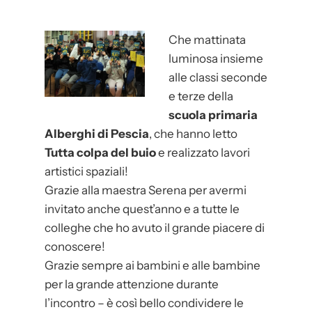
i
a
Che mattinata
s
luminosa insieme
c
alle classi seconde
u
e terze della
o
scuola primaria
l
Alberghi di Pescia
, che hanno letto
a
Tutta colpa del buio
e realizzato lavori
–
artistici spaziali!
M
Grazie alla maestra Serena per avermi
o
invitato anche quest’anno e a tutte le
n
colleghe che ho avuto il grande piacere di
d
conoscere!
o
Grazie sempre ai bambini e alle bambine
v
per la grande attenzione durante
ì
l’incontro – è così bello condividere le