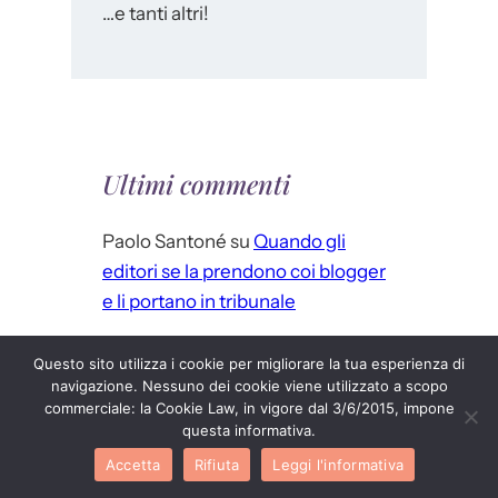
…e tanti altri!
Ultimi commenti
Paolo Santoné
su
Quando gli
editori se la prendono coi blogger
e li portano in tribunale
Ranyyl
su
Quando gli editori se la
Questo sito utilizza i cookie per migliorare la tua esperienza di
prendono coi blogger e li portano
navigazione. Nessuno dei cookie viene utilizzato a scopo
commerciale: la Cookie Law, in vigore dal 3/6/2015, impone
in tribunale
questa informativa.
Matteo
su
Rita, alla nostra!
Accetta
Rifiuta
Leggi l'informativa