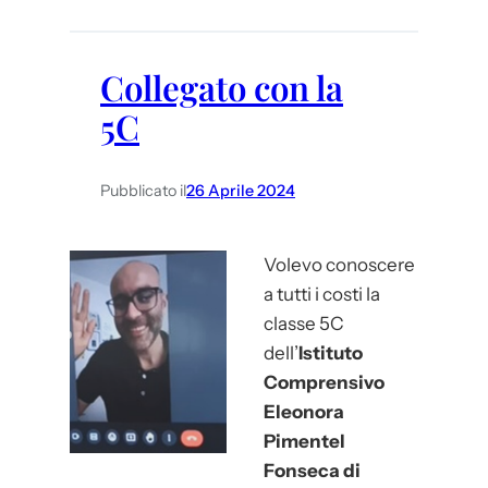
C
h
i
Collegato con la
u
5C
s
i
Pubblicato il
26 Aprile 2024
Volevo conoscere
a tutti i costi la
classe 5C
dell’
Istituto
Comprensivo
Eleonora
Pimentel
Fonseca di