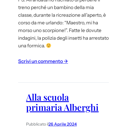
treno perché un bambino della mia
classe, durante la ricreazione all’aperto, è
corso da me urlando: “Maestro, mi ha
morso uno scorpione!”. Fatte le dovute
indagini, la polizia degli insetti ha arrestato
una formica.
:
Scrivi un commento →
S
c
r
i
Alla scuola
t
primaria Alberghi
t
o
r
Pubblicato il
26 Aprile 2024