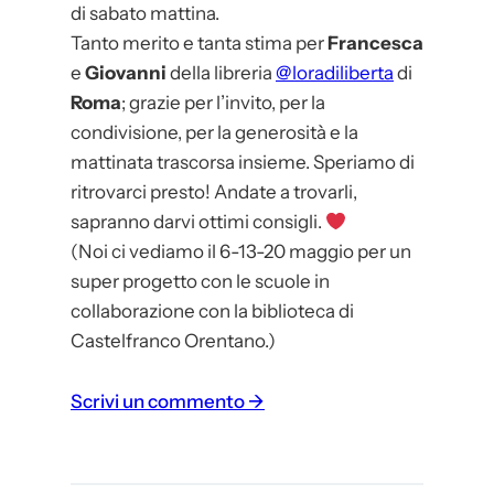
di sabato mattina.
Tanto merito e tanta stima per
Francesca
e
Giovanni
della libreria
@loradiliberta
di
Roma
; grazie per l’invito, per la
condivisione, per la generosità e la
mattinata trascorsa insieme. Speriamo di
ritrovarci presto! Andate a trovarli,
sapranno darvi ottimi consigli.
(Noi ci vediamo il 6-13-20 maggio per un
super progetto con le scuole in
collaborazione con la biblioteca di
Castelfranco Orentano.)
:
Scrivi un commento →
U
n
’