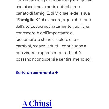
conversazione profonda e leggera, quelle
a
che piacciono a me, in cui abbiamo
parlato di famigliE, di Michael e della sua
“
Famiglia X
” che ancora, a qualche anno
dall’uscita, così ostinatamente vuol farsi
conoscere, e dell’importanza di
raccontare le storie di coloro che –
bambini, ragazzi, adulti – continuano a
non vedersi rappresentati, affinché
possano riconoscersi e sentirsi meno soli.
:
Scrivi un commento →
F
e
s
t
A Chiusi
i