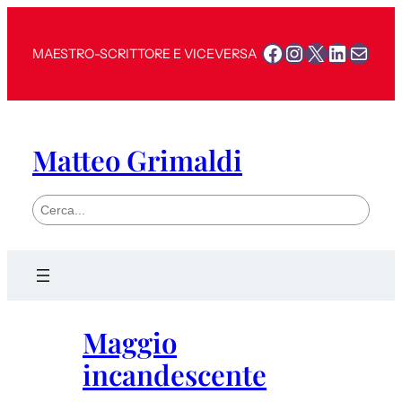
Vai
al
Facebook
Instagram
X
LinkedI
Mail
MAESTRO-SCRITTORE E VICEVERSA
contenuto
Matteo Grimaldi
S
e
a
r
c
h
Maggio
incandescente