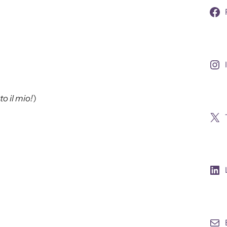
to il mio!
)