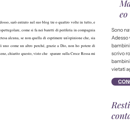
Ma
eo
sso, sarò entrato nel suo blog tre o quattro volte in tutto, e
Sono nat
pettegolare, come si fa nei baretti di periferia in compagnia
Adesso v
retesa alcuna, se non quella di esprimere un’opinione che, sia
bambini 
di uno come un altro perché, grazie a Dio, non ho potere di
scrivo r
Bene, chiarito questo, visto che sparare sulla Croce Rossa mi
bambini 
vietati a
CON
Rest
cont