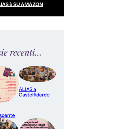
LIAS è SU AMAZON
zie recenti…
ALIAS a
Castelfidardo
scente