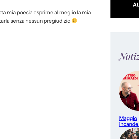
A
ta mia poesia esprime al meglio la mia
tarla senza nessun pregiudizio
Noti
Maggio
incande