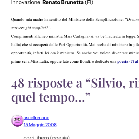
Innovazione:
Renato Brunetta
(FI)
Quando mia madre ha sentito del Ministero della Semplificazione:
“Devono 
scrivere già semplici?”
.
Complimenti alla neo ministra Mara Carfagna (sì, va be’, laureata in legge. Se
Italia) che si occuperà delle Pari Opportunità. Mai scelta di ministero fu più
opportunità, infatti lei ora è ministro. Se anche voi volete diventare minist
poesia (?) a
prime sei a Miss Italia, oppure fate come Bondi, e dedicate una
48 risposte a “Silvio,
quel tempo…”
ascellomane
15 Maggio 2008
corri libero (poesia)