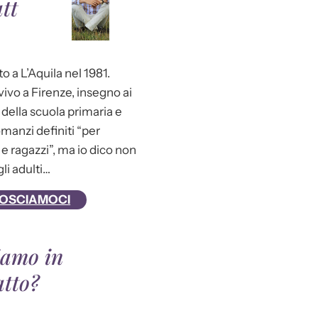
tt
o a L’Aquila nel 1981.
ivo a Firenze, insegno ai
della scuola primaria e
omanzi definiti “per
e ragazzi”, ma io dico non
gli adulti…
OSCIAMOCI
iamo in
atto?