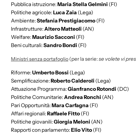
Pubblica istruzione:
Maria Stella Gelmini
(FI)
Politiche agricole:
Luca Zaia
(Lega)
Ambiente:
Stefania Prestigiacomo
(FI)
Infrastrutture:
Altero Matteoli
(AN)
Welfare:
Maurizio Sacconi
(FI)
Beni culturali:
Sandro Bondi
(FI)
Ministri senza portafoglio
(per la serie:
se volete vi pres
Riforme:
Umberto Bossi
(Lega)
Semplificazione:
Roberto Calderoli
(Lega)
Attuazione Programma:
Gianfranco Rotondi
(DC)
Politiche Comunitarie:
Andrea Ronchi
(AN)
Pari Opportunità:
Mara Carfagna
(FI)
Affari regionali:
Raffaele Fitto
(FI)
Politiche giovanili:
Giorgia Meloni
(AN)
Rapporti con parlamento:
Elio Vito
(FI)