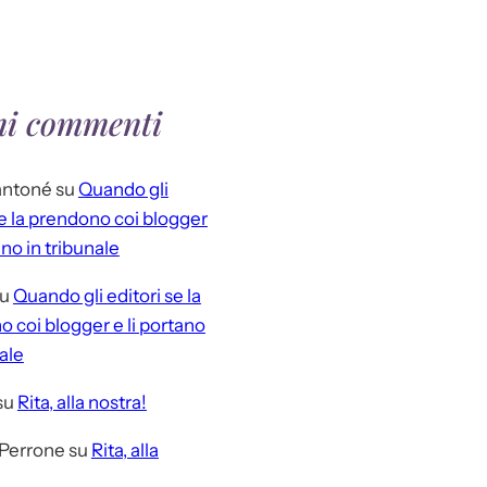
mi commenti
antoné
su
Quando gli
se la prendono coi blogger
ano in tribunale
u
Quando gli editori se la
 coi blogger e li portano
nale
su
Rita, alla nostra!
 Perrone
su
Rita, alla