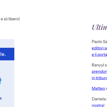
e sii libero!
Ulti
Paolo S
editori 
e li port
Ranyyl
s
prendono
in tribu
Matteo
Daniela
nostra!