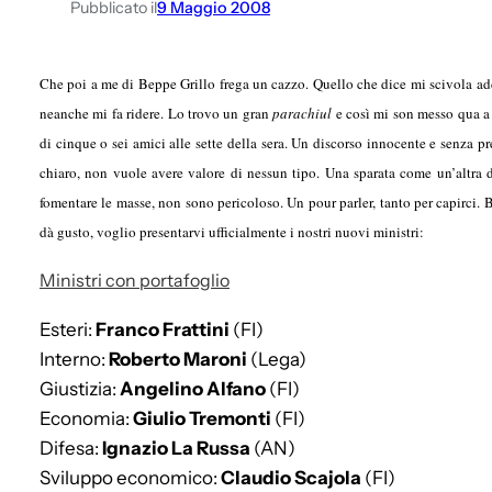
Pubblicato il
9 Maggio 2008
Che poi a me di Beppe Grillo frega un cazzo. Quello che dice mi scivola addo
neanche mi fa ridere. Lo trovo un gran
parachiul
e così mi son messo qua a s
di cinque o sei amici alle sette della sera. Un discorso innocente e senza p
chiaro, non vuole avere valore di nessun tipo. Una sparata come un’altra 
fomentare le masse, non sono pericoloso. Un pour parler, tanto per capirci. 
dà gusto, voglio presentarvi ufficialmente i nostri nuovi ministri:
Ministri con portafoglio
Esteri:
Franco Frattini
(FI)
Interno:
Roberto Maroni
(Lega)
Giustizia:
Angelino Alfano
(FI)
Economia:
Giulio Tremonti
(FI)
Difesa:
Ignazio La Russa
(AN)
Sviluppo economico:
Claudio Scajola
(FI)