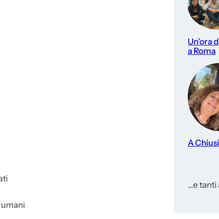
Un’ora di
a Roma
A Chiusi
ati
…e tanti a
i umani