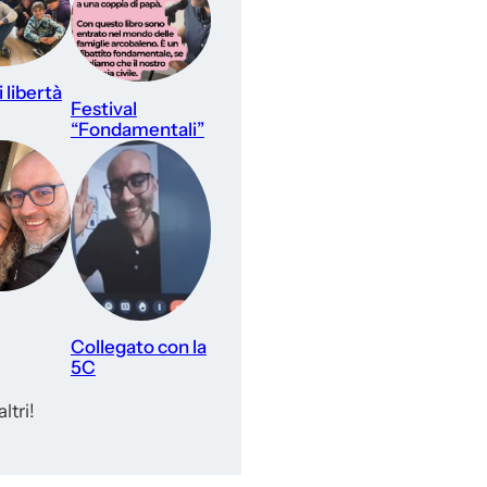
 libertà
Festival
“Fondamentali”
Collegato con la
5C
ltri!