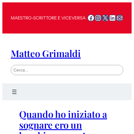
Facebook
Instagram
X
LinkedI
Mail
MAESTRO-SCRITTORE E VICEVERSA
Matteo Grimaldi
S
e
a
r
c
h
Quando ho iniziato a
sognare ero un