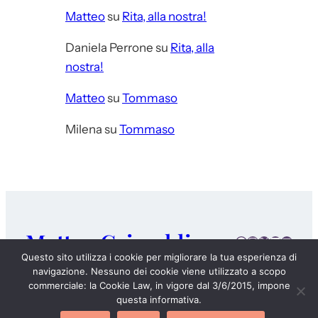
Matteo
su
Rita, alla nostra!
Daniela Perrone
su
Rita, alla
nostra!
Matteo
su
Tommaso
Milena
su
Tommaso
Matteo Grimaldi
Facebook
Instagram
X
LinkedIn
E-mail
Questo sito utilizza i cookie per migliorare la tua esperienza di
navigazione. Nessuno dei cookie viene utilizzato a scopo
DIARIO
CHI SONO
I MIEI LIBRI
4 CHIACCHIERE
commerciale: la Cookie Law, in vigore dal 3/6/2015, impone
questa informativa.