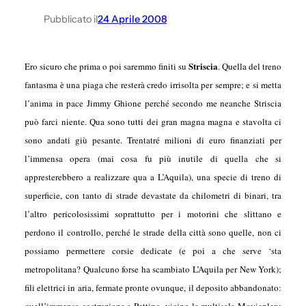
Pubblicato il
24 Aprile 2008
Striscia
Ero sicuro che prima o poi saremmo finiti su
. Quella del treno
fantasma è una piaga che resterà credo irrisolta per sempre; e si metta
l’anima in pace Jimmy Ghione perché secondo me neanche Striscia
può farci niente. Qua sono tutti dei gran magna magna e stavolta ci
sono andati giù pesante. Trentatré milioni di euro finanziati per
l’immensa opera (mai cosa fu più inutile di quella che si
appresterebbero a realizzare qua a L’Aquila), una specie di treno di
superficie, con tanto di strade devastate da chilometri di binari, tra
l’altro pericolosissimi soprattutto per i motorini che slittano e
perdono il controllo, perché le strade della città sono quelle, non ci
possiamo permettere corsie dedicate (e poi a che serve ‘sta
metropolitana? Qualcuno forse ha scambiato L’Aquila per New York);
fili elettrici in aria, fermate pronte ovunque, il deposito abbandonato:
quell’immensa costruzione a Pettino, vicino la multisala Movieplex;