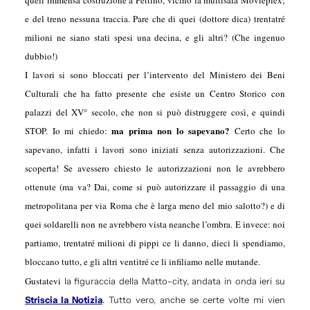
e del treno nessuna traccia. Pare che di quei (dottore dica) trentatré
milioni ne siano stati spesi una decina, e gli altri? (Che ingenuo
dubbio!)
I lavori si sono bloccati per l’intervento del Ministero dei Beni
Culturali che ha fatto presente che esiste un Centro Storico con
palazzi del XV° secolo, che non si può distruggere così, e quindi
ma
prima non lo sapevano?
STOP. Io mi chiedo:
Certo che lo
sapevano, infatti i lavori sono iniziati senza autorizzazioni. Che
scoperta! Se avessero chiesto le autorizzazioni non le avrebbero
ottenute (ma va? Dai, come si può autorizzare il passaggio di una
metropolitana per via Roma che è larga meno del mio salotto?) e di
quei soldarelli non ne avrebbero vista neanche l’ombra. E invece: noi
partiamo, trentatré milioni di pippi ce li danno, dieci li spendiamo,
bloccano tutto, e gli altri ventitré ce li infiliamo nelle mutande.
Gustatevi
la figuraccia della Matto-city, andata in onda ieri su
Striscia la Notizia
. Tutto vero, anche se certe volte mi vien