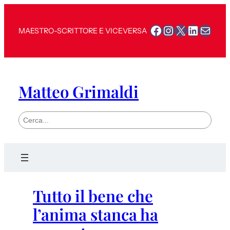
Facebook
Instagram
X
LinkedI
Mail
MAESTRO-SCRITTORE E VICEVERSA
Matteo Grimaldi
S
e
a
r
c
h
Tutto il bene che
l’anima stanca ha