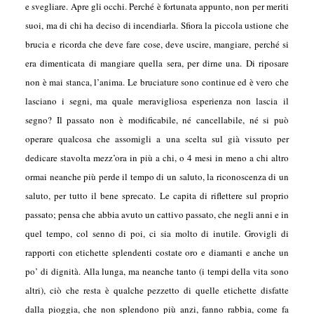
e svegliare. Apre gli occhi. Perché è fortunata appunto, non per meriti
suoi, ma di chi ha deciso di incendiarla. Sfiora la piccola ustione che
brucia e ricorda che deve fare cose, deve uscire, mangiare, perché si
era dimenticata di mangiare quella sera, per dirne una. Di riposare
non è mai stanca, l’anima. Le bruciature sono continue ed è vero che
lasciano i segni, ma quale meravigliosa esperienza non lascia il
segno? Il passato non è modificabile, né cancellabile, né si può
operare qualcosa che assomigli a una scelta sul già vissuto per
dedicare stavolta mezz’ora in più a chi, o 4 mesi in meno a chi altro
ormai neanche più perde il tempo di un saluto, la riconoscenza di un
saluto, per tutto il bene sprecato. Le capita di riflettere sul proprio
passato; pensa che abbia avuto un cattivo passato, che negli anni e in
quel tempo, col senno di poi, ci sia molto di inutile. Grovigli di
rapporti con etichette splendenti costate oro e diamanti e anche un
po’ di dignità. Alla lunga, ma neanche tanto (i tempi della vita sono
altri), ciò che resta è qualche pezzetto di quelle etichette disfatte
dalla pioggia, che non splendono più anzi, fanno rabbia, come fa