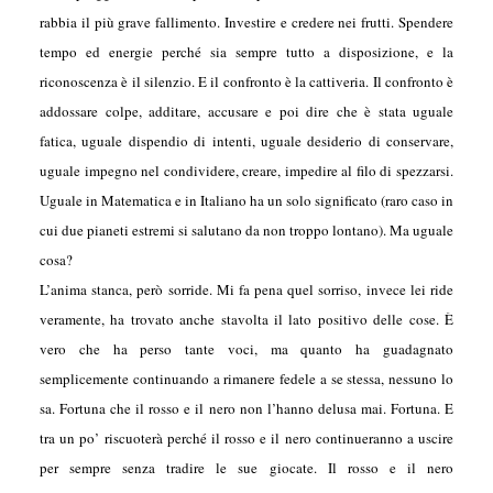
rabbia il più grave fallimento. Investire e credere nei frutti. Spendere
tempo ed energie perché sia sempre tutto a disposizione, e la
riconoscenza è il silenzio. E il confronto è la cattiveria. Il confronto è
addossare colpe, additare, accusare e poi dire che è stata uguale
fatica, uguale dispendio di intenti, uguale desiderio di conservare,
uguale impegno nel condividere, creare, impedire al filo di spezzarsi.
Uguale in Matematica e in Italiano ha un solo significato (raro caso in
cui due pianeti estremi si salutano da non troppo lontano). Ma uguale
cosa?
L’anima stanca, però sorride. Mi fa pena quel sorriso, invece lei ride
veramente, ha trovato anche stavolta il lato positivo delle cose. È
vero che ha perso tante voci, ma quanto ha guadagnato
semplicemente continuando a rimanere fedele a se stessa, nessuno lo
sa. Fortuna che il rosso e il nero non l’hanno delusa mai. Fortuna. E
tra un po’ riscuoterà perché il rosso e il nero continueranno a uscire
per sempre senza tradire le sue giocate. Il rosso e il nero