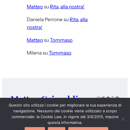
Matteo
su
Rita, alla nostra!
Daniela Perrone
su
Rita, alla
nostra!
Matteo
su
Tommaso
Milena
su
Tommaso
Matteo Grimaldi
Facebook
Instagram
X
LinkedIn
E-mail
Questo sito utilizza i cookie per migliorare la tua esperienza di
navigazione. Nessuno dei cookie viene utilizzato a scopo
DIARIO
CHI SONO
I MIEI LIBRI
4 CHIACCHIERE
commerciale: la Cookie Law, in vigore dal 3/6/2015, impone
questa informativa.