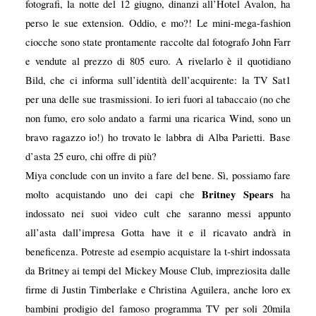
fotografi, la notte del 12 giugno, dinanzi all’Hotel Avalon, ha
perso le sue extension. Oddio, e mo?!
Le mini-mega-fashion
ciocche sono state prontamente raccolte dal fotografo John Farr
e vendute al prezzo di 805 euro. A rivelarlo è il quotidiano
Bild, che ci informa sull’identità dell’acquirente: la TV Sat1
per una delle sue trasmissioni. Io ieri fuori al tabaccaio (no che
non fumo, ero solo andato a farmi una ricarica Wind, sono un
bravo ragazzo io!) ho trovato le labbra di Alba Parietti. Base
d’asta 25 euro, chi offre di più?
Miya conclude con un invito a fare del bene. Sì, possiamo fare
Britney Spears
molto acquistando uno dei capi che
ha
indossato nei suoi video cult che saranno messi appunto
all’asta dall’impresa Gotta have it e il ricavato andrà in
beneficenza. Potreste ad esempio acquistare la t-shirt indossata
da Britney ai tempi del Mickey Mouse Club, impreziosita dalle
firme di Justin Timberlake e Christina Aguilera, anche loro ex
bambini prodigio del famoso programma TV per soli 20mila