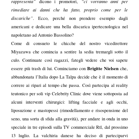
rappresenta”
“ci vorranno anni per
dicono i promotori,
rimediare ai danni che ha fatto, proprio come per le
discariche”
. Ecco, perché non prendere esempio dagli
americani e dedicare una bella discarica ipertecnologica nel
napoletano ad Antonio Bassolino?
Come di consueto le chicche del nostro vicedirettore
Miyazawa che comincia a sentire la sedia tremargli sotto il
culo. Continuate così ragazzi, fategli vedere che voi sapete
Brigitte Nielsen
essere più trash di lui. Cominciamo con
che,
abbandonata l’Italia dopo La Talpa decide che è il momento di
correre ai ripari al tempo che passa. Così partecipa al reality
teutonico per soli vip Celebrity Clinic dove viene sottoposta ad
alcuni interventi chirurgici: lifting facciale e agli occhi,
liposuzione e mastopessi (rimodellamento e risospensione del
seno, una sorta di sfida alla gravità), per andare in onda in uno
speciale in tre episodi sulla TV commerciale Rtl, dal prossimo
13 luglio. La valchiria danese ha deciso di parteciparvi