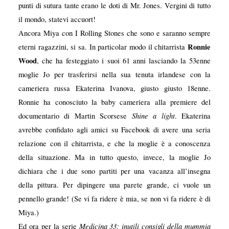
punti di sutura tante erano le doti di Mr. Jones. Vergini di tutto
il mondo, statevi accuort!
Ancora Miya con I Rolling Stones che sono e saranno sempre
Ronnie
eterni ragazzini, si sa. In particolar modo
il chitarrista
Wood
, che ha festeggiato i suoi 61 anni lasciando la 53enne
moglie Jo per trasferirsi nella sua tenuta irlandese con la
cameriera russa Ekaterina Ivanova, giusto giusto 18enne.
Ronnie ha conosciuto la baby cameriera alla premiere del
Shine a light
documentario di Martin Scorsese
. Ekaterina
avrebbe confidato agli amici su Facebook di avere una seria
relazione con il chitarrista, e che la moglie è a conoscenza
della situazione. Ma in tutto questo, invece, la moglie Jo
dichiara che i due sono partiti per una vacanza all’insegna
della pittura. Per dipingere una parete grande, ci vuole un
pennello grande! (Se vi fa ridere è mia, se non vi fa ridere è di
Miya.
)
Medicina 33: inutili consigli della mummia
Ed ora per la serie