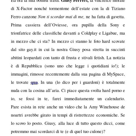
Giusy Ferreri,
Ed ora la mia bomba trash.
la vincitrice morale
di X-Factor nonché tormentone dell’estate con la di Tiziano
Non ti scordar mai di me,
Ferro canzone
ne ha fatta di gavetta.
Prima cassiera dell’Oviesse, ora pupilla della Sony e
trionfatrice delle classifiche davanti a Coldplay e Ligabue, ma
in mezzo che ci sta? In mezzo ci stanno le foto hard scovate
dal sito gay.it in cui la nostra Giusy posa stretta in succinti
abitini leopardati con tanto di frusta e stivali fetish. La notizia
è di Repubblica (sono uno che legge i quotidiani io!); le
immagini, rimosse recentemente dalla sua pagina di MySpace,
qua
le trovate
. In una (lo dico per i guardoni) è totalmente
nuda con la cosina all’aria. Ci piace questa svolta hard porno e
io, se fossi in te, farei immediatamente un calendario.
Pare esista in rete anche un video che la Amy Winehouse de
noartri avrebbe girato in tempi di ristrettezze economiche. Se
lo scovo lo posto. Giusy, alla luce di tutto questo dicci, come
potremmo mai scordarci di te (e di quel tuo culone)?