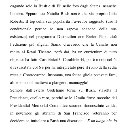
cagando solo la Bush e di Eli nelle foto dagli States, neanche
l’ombra. Eppure ‘sta Natalia Bush non è che sia proprio Julia
Roberts. Il top della sua popolarità l’avrebbe raggiunto (uso il
condizionale perché io non sapevo neanche della sua
esistenza) nel programma Distraction con Enrico Papi, cioè
l’edizione più sfigata. Siamo d’accordo che la Canalis non
recita al Royal Theatre, però dai, ha un curriculum di tutto
rispetto: ha fatto Carabinieri
3, Carabinieri4, poi è morta nel 5,
è resuscitata col 6 e poi ha interpretato pure il ruolo della sedia
muta a Controcampo. Insomma, una fotina gliela potevate fare,
almeno non si metteva a piangere, mannaggia!
Bush
Sempre dall’estero Godeliano torna su
, stavolta il
Presidente, quello vero, perché se le 12mila firme raccolte dal
Presidential Memorial Committee saranno riconosciute valide,
in novembre gli abitanti di San Francisco voteranno per
“È un luogo che lo
decidere se intitolare a Bush una discarica.