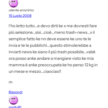
utente anonimo
15 Luglio 2008
l’ho letto tutto…e devo dirti ke x me dovresti fare
più selezione…sisi…cioè…meno trash-news…x il
semplice fatto ke nn deve essere ke uno te le
invia e te le pubblichi…questo stimolerebbe a
inviarti news ke siano il più trash possibile…vabè
ora posso anke andare a mangiare visto ke mia
mamma è anke preoccupata ke ho perso 12 kg in
un mese e mezzo…ciaociao!!
m
Rispondi
matto81