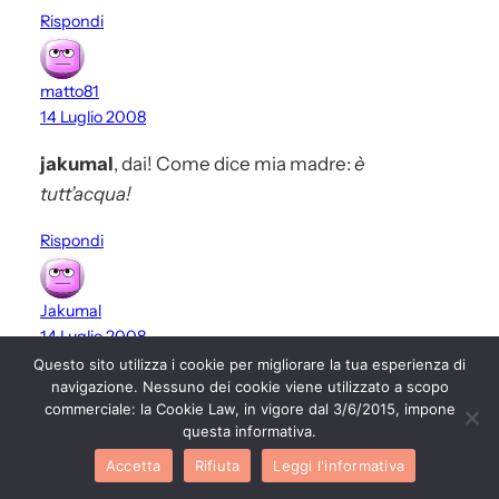
Rispondi
matto81
14 Luglio 2008
jakumal
, dai! Come dice mia madre:
è
tutt’acqua!
Rispondi
Jakumal
14 Luglio 2008
Questo sito utilizza i cookie per migliorare la tua esperienza di
6 fette di anguria…che quindi dovrebbero essere
navigazione. Nessuno dei cookie viene utilizzato a scopo
commerciale: la Cookie Law, in vigore dal 3/6/2015, impone
di dimensioni medie..fai pure 200-300 gr l’una…1
questa informativa.
chilo e duecentogrammi…( e si parla di qualcosa
Accetta
Rifiuta
Leggi l'informativa
fuori pasto..).