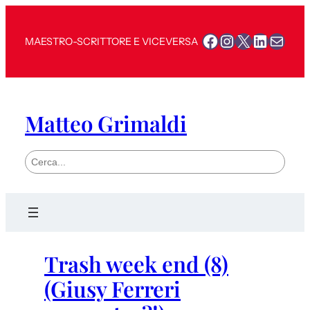
Facebook
Instagram
X
LinkedI
Mail
MAESTRO-SCRITTORE E VICEVERSA
Matteo Grimaldi
S
e
a
r
c
h
Trash week end (8)
(Giusy Ferreri