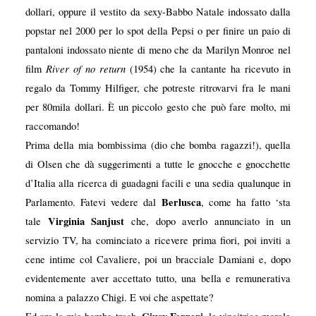
dollari, oppure il vestito da sexy-Babbo Natale indossato dalla
popstar nel 2000 per lo spot della Pepsi o per finire un paio di
pantaloni indossato niente di meno che da Marilyn Monroe nel
River of no return
film
(1954) che la cantante ha ricevuto in
regalo da Tommy Hilfiger, che potreste ritrovarvi fra le mani
per 80mila dollari. È un piccolo gesto che può fare molto, mi
raccomando!
Prima della mia bombissima (dio che bomba ragazzi!), quella
di Olsen che dà suggerimenti a tutte le gnocche e gnocchette
d’Italia alla ricerca di guadagni facili e una sedia qualunque in
Berlusca
Parlamento. Fatevi vedere dal
, come ha fatto ‘sta
Virginia Sanjust
tale
che, dopo averlo annunciato in un
servizio TV, ha cominciato a ricevere prima fiori, poi inviti a
cene intime col Cavaliere, poi un bracciale Damiani e, dopo
evidentemente aver accettato tutto, una bella e remunerativa
nomina a palazzo Chigi. E voi che aspettate?