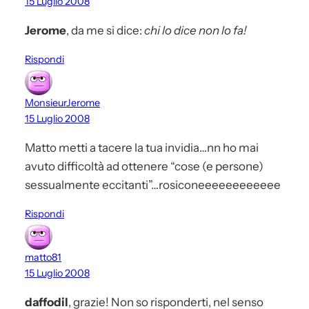
15 Luglio 2008
Jerome
, da me si dice:
chi lo dice non lo fa!
Rispondi
MonsieurJerome
15 Luglio 2008
Matto metti a tacere la tua invidia…nn ho mai
avuto difficoltà ad ottenere “cose (e persone)
sessualmente eccitanti”…rosiconeeeeeeeeeeee
Rispondi
matto81
15 Luglio 2008
daffodil
, grazie! Non so risponderti, nel senso