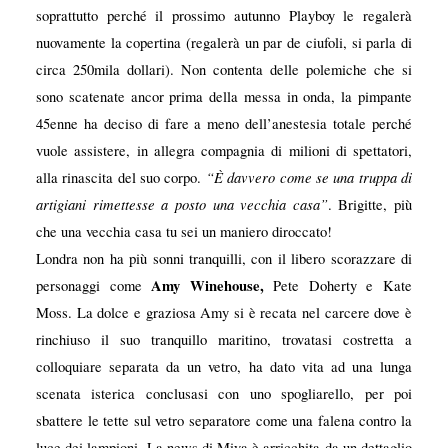
soprattutto perché il prossimo autunno Playboy le regalerà
nuovamente la copertina (regalerà un par de ciufoli, si parla di
circa 250mila dollari). Non contenta delle polemiche che si
sono scatenate ancor prima della messa in onda, la pimpante
45enne ha deciso di fare a meno dell’anestesia totale perché
vuole assistere, in allegra compagnia di milioni di spettatori,
“È davvero come se una truppa di
alla rinascita del suo corpo.
artigiani rimettesse a posto una vecchia casa”
. Brigitte, più
che una vecchia casa tu sei un maniero diroccato!
Londra non ha più sonni tranquilli, con il libero scorazzare di
Amy Winehouse,
personaggi come
Pete Doherty e Kate
Moss. La dolce e graziosa Amy si è recata nel carcere dove è
rinchiuso il suo tranquillo maritino, trovatasi costretta a
colloquiare separata da un vetro, ha dato vita ad una lunga
scenata isterica conclusasi con uno spogliarello, per poi
sbattere le tette sul vetro separatore come una falena contro la
luce dei lampioni. La news di Miya è arricchita da un dettaglio