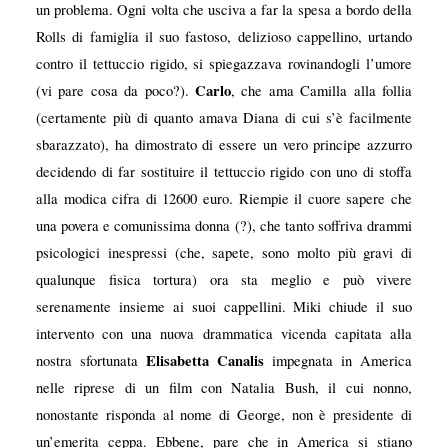
un problema. Ogni volta che usciva a far la spesa a bordo della
Rolls di famiglia il suo fastoso, delizioso cappellino, urtando
contro il tettuccio rigido, si spiegazzava rovinandogli l’umore
Carlo
(vi pare cosa da poco?).
, che ama Camilla alla follia
(certamente più di quanto amava Diana di cui s’è facilmente
sbarazzato), ha dimostrato di essere un vero principe azzurro
decidendo di far sostituire il tettuccio rigido con uno di stoffa
alla modica cifra di 12600 euro. Riempie il cuore sapere che
una povera e comunissima donna (?), che tanto soffriva drammi
psicologici inespressi (che, sapete, sono molto più gravi di
qualunque fisica tortura) ora sta meglio e può vivere
serenamente insieme ai suoi cappellini. Miki chiude il suo
intervento con una nuova drammatica vicenda capitata alla
Elisabetta Canalis
nostra sfortunata
impegnata in America
nelle riprese di un film con Natalia Bush, il cui nonno,
nonostante risponda al nome di George, non è presidente di
un’emerita ceppa. Ebbene, pare che in America si stiano