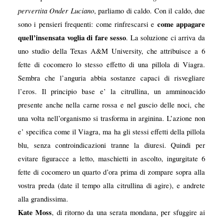
pervertita Onder Luciano
, parliamo di caldo. Con il caldo, due
come appagare
sono i pensieri frequenti: come rinfrescarsi e
quell’insensata voglia di fare sesso
. La soluzione ci arriva da
uno studio della Texas A&M University, che attribuisce a 6
fette di cocomero lo stesso effetto di una pillola di Viagra.
Sembra che l’anguria abbia sostanze capaci di risvegliare
l’eros. Il principio base e’ la citrullina, un amminoacido
presente anche nella carne rossa e nel guscio delle noci, che
una volta nell’organismo si trasforma in arginina. L’azione non
e’ specifica come il Viagra, ma ha gli stessi effetti della pillola
blu, senza controindicazioni tranne la diuresi. Quindi per
evitare figuracce a letto, maschietti in ascolto, ingurgitate 6
fette di cocomero un quarto d’ora prima di zompare sopra alla
vostra preda (date il tempo alla citrullina di agire), e andrete
alla grandissima.
Kate Moss
, di ritorno da una serata mondana, per sfuggire ai