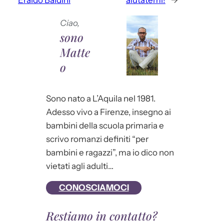
Eraldo Baldini
aiutatemi!
→
Ciao,
sono
Matte
o
Sono nato a L’Aquila nel 1981.
Adesso vivo a Firenze, insegno ai
bambini della scuola primaria e
scrivo romanzi definiti “per
bambini e ragazzi”, ma io dico non
vietati agli adulti…
CONOSCIAMOCI
Restiamo in contatto?