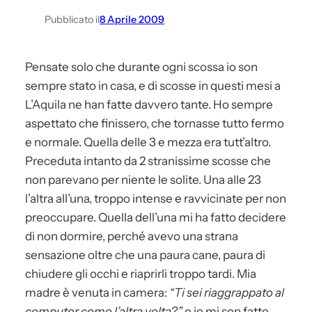
Pubblicato il
8 Aprile 2009
Pensate solo che durante ogni scossa io son
sempre stato in casa, e di scosse in questi mesi a
L’Aquila ne han fatte davvero tante. Ho sempre
aspettato che finissero, che tornasse tutto fermo
e normale. Quella delle 3 e mezza era tutt’altro.
Preceduta intanto da 2 stranissime scosse che
non parevano per niente le solite. Una alle 23
l’altra all’una, troppo intense e ravvicinate per non
preoccupare. Quella dell’una mi ha fatto decidere
di non dormire, perché avevo una strana
sensazione oltre che una paura cane, paura di
chiudere gli occhi e riaprirli troppo tardi. Mia
madre è venuta in camera:
“Ti sei riaggrappato al
computer come l’altra volta?”
e io mi son fatto