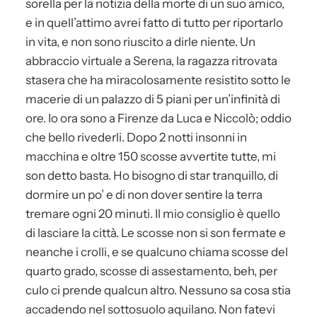
sorella per la notizia della morte di un suo amico,
e in quell’attimo avrei fatto di tutto per riportarlo
in vita, e non sono riuscito a dirle niente. Un
abbraccio virtuale a Serena, la ragazza ritrovata
stasera che ha miracolosamente resistito sotto le
macerie di un palazzo di 5 piani per un’infinità di
ore. Io ora sono a Firenze da Luca e Niccolò; oddio
che bello rivederli. Dopo 2 notti insonni in
macchina e oltre 150 scosse avvertite tutte, mi
son detto basta. Ho bisogno di star tranquillo, di
dormire un po’ e di non dover sentire la terra
tremare ogni 20 minuti. Il mio consiglio è quello
di lasciare la città. Le scosse non si son fermate e
neanche i crolli, e se qualcuno chiama scosse del
quarto grado, scosse di assestamento, beh, per
culo ci prende qualcun altro. Nessuno sa cosa stia
accadendo nel sottosuolo aquilano. Non fatevi