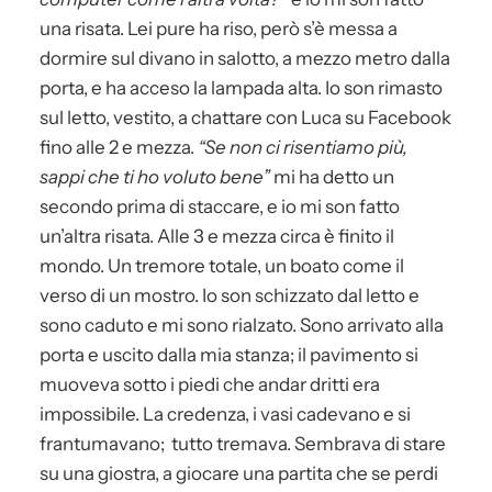
una risata. Lei pure ha riso, però s’è messa a
dormire sul divano in salotto, a mezzo metro dalla
porta, e ha acceso la lampada alta. Io son rimasto
sul letto, vestito, a chattare con Luca su Facebook
fino alle 2 e mezza.
“Se non ci risentiamo più,
sappi che ti ho voluto bene”
mi ha detto un
secondo prima di staccare, e io mi son fatto
un’altra risata. Alle 3 e mezza circa è finito il
mondo. Un tremore totale, un boato come il
verso di un mostro. Io son schizzato dal letto e
sono caduto e mi sono rialzato. Sono arrivato alla
porta e uscito dalla mia stanza; il pavimento si
muoveva sotto i piedi che andar dritti era
impossibile. La credenza, i vasi cadevano e si
frantumavano; tutto tremava. Sembrava di stare
su una giostra, a giocare una partita che se perdi