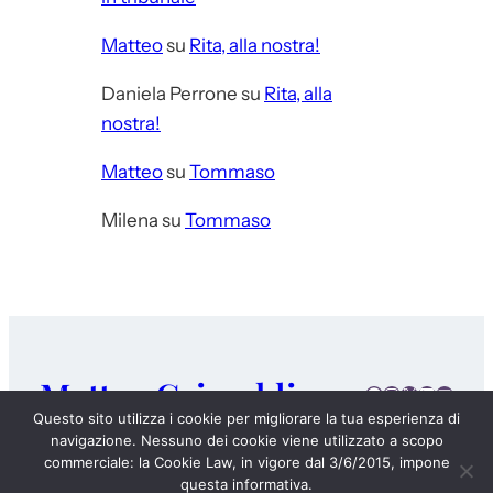
Matteo
su
Rita, alla nostra!
Daniela Perrone
su
Rita, alla
nostra!
Matteo
su
Tommaso
Milena
su
Tommaso
Matteo Grimaldi
Facebook
Instagram
X
LinkedIn
E-mail
Questo sito utilizza i cookie per migliorare la tua esperienza di
navigazione. Nessuno dei cookie viene utilizzato a scopo
DIARIO
CHI SONO
I MIEI LIBRI
4 CHIACCHIERE
commerciale: la Cookie Law, in vigore dal 3/6/2015, impone
questa informativa.