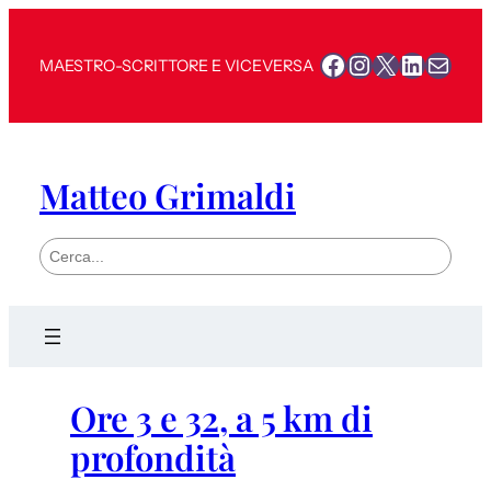
Facebook
Instagram
X
LinkedI
Mail
MAESTRO-SCRITTORE E VICEVERSA
Matteo Grimaldi
S
e
a
r
c
h
Ore 3 e 32, a 5 km di
profondità