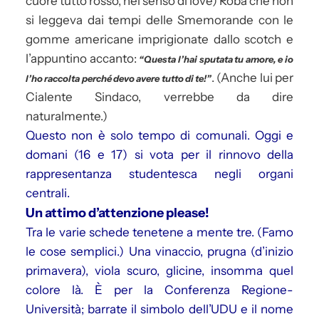
cuore tutto rosso, nel senso di love) Roba che non
si leggeva dai tempi delle Smemorande con le
gomme americane imprigionate dallo scotch e
l’appuntino accanto:
“Questa l’hai sputata tu amore, e io
. (Anche lui per
l’ho raccolta perché devo avere tutto di te!”
Cialente Sindaco, verrebbe da dire
naturalmente.)
Questo non è solo tempo di comunali. Oggi e
domani (16 e 17) si vota per il rinnovo della
rappresentanza studentesca negli organi
centrali.
Un attimo d’attenzione please!
Tra le varie schede tenetene a mente tre. (Famo
le cose semplici.) Una vinaccio, prugna (d’inizio
primavera), viola scuro, glicine, insomma quel
colore là. È per la Conferenza Regione-
Università; barrate il simbolo dell’UDU e il nome