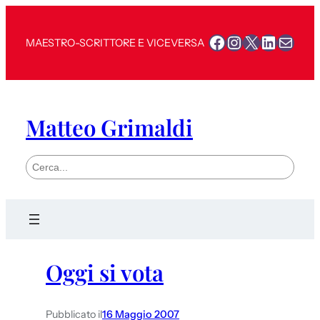
Facebook
Instagram
X
LinkedI
Mail
MAESTRO-SCRITTORE E VICEVERSA
Matteo Grimaldi
S
e
a
r
c
h
Oggi si vota
Pubblicato il
16 Maggio 2007