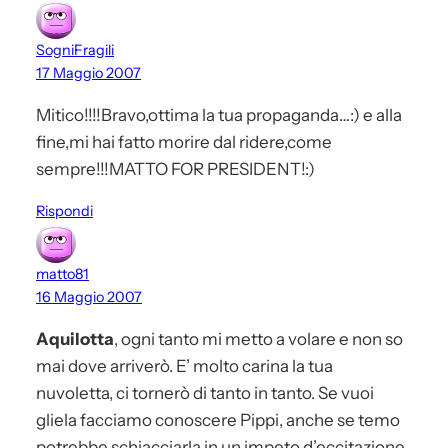
SogniFragili
17 Maggio 2007
Mitico!!!!Bravo,ottima la tua propaganda…:) e alla
fine,mi hai fatto morire dal ridere,come
sempre!!!MATTO FOR PRESIDENT!:)
Rispondi
matto81
16 Maggio 2007
Aquilotta
, ogni tanto mi metto a volare e non so
mai dove arriverò. E’ molto carina la tua
nuvoletta, ci tornerò di tanto in tanto. Se vuoi
gliela facciamo conoscere Pippi, anche se temo
potrebbe schiacciarla in un impeto d’eccitazione.