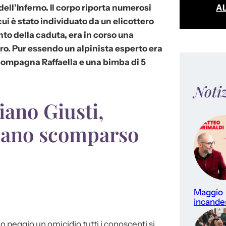
A
ell’Inferno. Il corpo riporta numerosi
cui è stato individuato da un elicottero
nto della caduta, era in corso una
ro.
Pur essendo un alpinista esperto era
compagna Raffaella e una bimba di 5
Noti
iano Giusti,
ilano scomparso
Maggio
incande
 peggio un omicidio tutti i conoscenti si