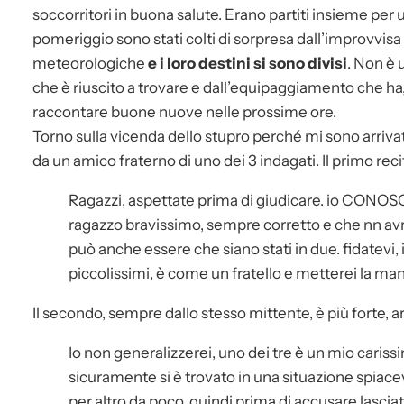
soccorritori in buona salute. Erano partiti insieme pe
pomeriggio sono stati colti di sorpresa dall’improvvis
meteorologiche
e i loro destini si sono divisi
. Non è 
che è riuscito a trovare e dall’equipaggiamento che ha,
raccontare buone nuove nelle prossime ore.
Torno sulla vicenda dello stupro perché mi sono arriv
da un amico fraterno di uno dei 3 indagati. Il primo reci
Ragazzi, aspettate prima di giudicare. io CONOSCO
ragazzo bravissimo, sempre corretto e che nn av
può anche essere che siano stati in due. fidatev
piccolissimi, è come un fratello e metterei la man
Il secondo, sempre dallo stesso mittente, è più forte, a
Io non generalizzerei, uno dei tre è un mio carissi
sicuramente si è trovato in una situazione spia
per altro da poco. quindi prima di accusare lasciat