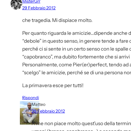
MisterGrr
29 Febbraio 2012
che tragedia. Mi dispiace molto.
Per quanto riguarda le amicizie…dipende anche d
“debole” in questo senso, in genere tende a fare c
perché ci si sente in un certo senso con le spalle 
“capobranco”, ma dubito fortemente che si arrivi
Personalmente, come Pier(er)perfect, tendo ad a
“scelgo” le amicizie, perché se di una persona non 
La primavera esce per tutti!
Rispondi
Matteo
29 Febbraio 2012
A me non piace molto quest’uso della termino