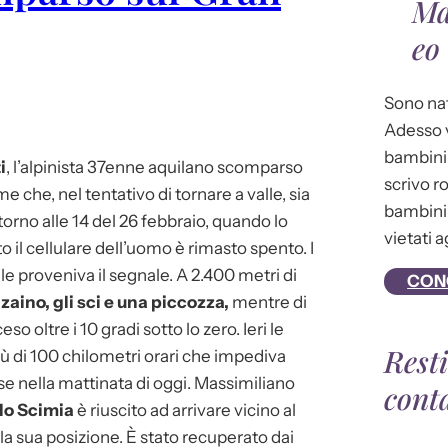
Ma
eo
Sono nat
Adesso v
bambini 
i
, l’alpinista 37enne aquilano scomparso
scrivo r
 che, nel tentativo di tornare a valle, sia
bambini 
torno alle 14 del 26 febbraio, quando lo
vietati a
 il cellulare dell’uomo è rimasto spento. I
ale proveniva il segnale. A 2.400 metri di
CON
zaino, gli sci e una piccozza,
mentre di
o oltre i 10 gradi sotto lo zero. Ieri le
Rest
iù di 100 chilometri orari che impediva
rese nella mattinata di oggi. Massimiliano
cont
lo Scimia
è riuscito ad arrivare vicino al
e la sua posizione. È stato recuperato dai