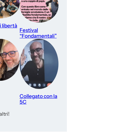
 libertà
Festival
“Fondamentali”
Collegato con la
5C
ltri!