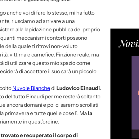
go anche voi di fare lo stesso, mi ha fatto
iente, riusciamo ad arrivare a una
stere alla lapidazione pubblica del proprio
e quanti meccanismi contorti possono
Novi
 della quale ti ritrovi non-voluto
rità, vittima e carnefice. Finzione reale, ma
lità di utilizzare questo mio spazio come
eciderà di accettare il suo sarà un piccolo
scolto
Nuvole Bianche
di
Ludovico Einaudi
.
to del tutto Einaudi per me resterà soltanto
e ancora domani e poi ci saremo scrollati
 la primavera e tutte quelle cose lì. Ma
la
riamente in quest’ordine.
itrovato e recuperato il corpo di