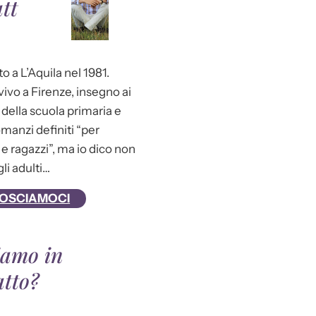
tt
o a L’Aquila nel 1981.
ivo a Firenze, insegno ai
della scuola primaria e
omanzi definiti “per
e ragazzi”, ma io dico non
gli adulti…
OSCIAMOCI
iamo in
atto?