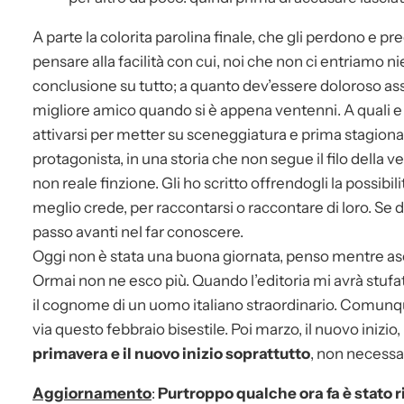
A parte la colorita parolina finale, che gli perdono e pre
pensare alla facilità con cui, noi che non ci entriamo n
conclusione su tutto; a quanto dev’essere doloroso assi
migliore amico quando si è appena ventenni. A quali 
attivarsi per metter su sceneggiatura e prima stagionale
protagonista, in una storia che non segue il filo della ve
non reale finzione. Gli ho scritto offrendogli la possibi
meglio crede, per raccontarsi o raccontare di loro. Se d
passo avanti nel far conoscere.
Oggi non è stata una buona giornata, penso mentre a
Ormai non ne esco più. Quando l’editoria mi avrà stufa
il cognome di un uomo italiano straordinario. Comunqu
via questo febbraio bisestile. Poi marzo, il nuovo inizio,
primavera e il nuovo inizio soprattutto
, non necessa
Aggiornamento
:
Purtroppo qualche ora fa è stato r