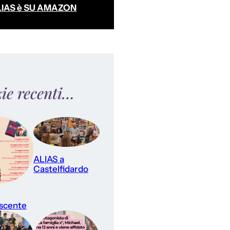
LIAS è SU AMAZON
zie recenti…
ALIAS a
Castelfidardo
scente