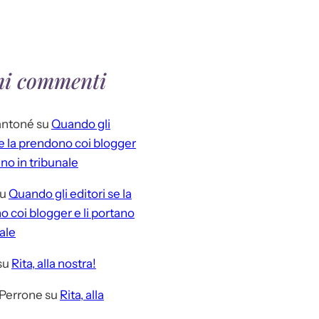
mi commenti
antoné
su
Quando gli
se la prendono coi blogger
ano in tribunale
u
Quando gli editori se la
 coi blogger e li portano
nale
su
Rita, alla nostra!
 Perrone
su
Rita, alla