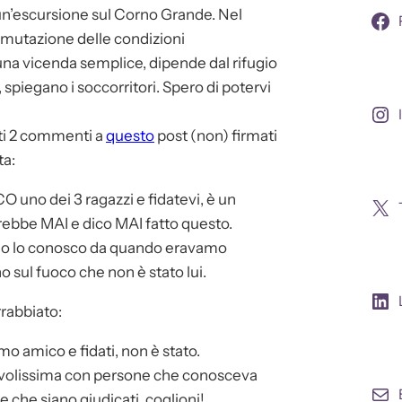
r un’escursione sul Corno Grande. Nel
a mutazione delle condizioni
una vicenda semplice, dipende dal rifugio
 spiegano i soccorritori. Spero di potervi
ati 2 commenti a
questo
post (non) firmati
ta:
 uno dei 3 ragazzi e fidatevi, è un
rebbe MAI e dico MAI fatto questo.
i, io lo conosco da quando eravamo
o sul fuoco che non è stato lui.
rrabbiato:
mo amico e fidati, non è stato.
cevolissima con persone che conosceva
e che siano giudicati, coglioni!