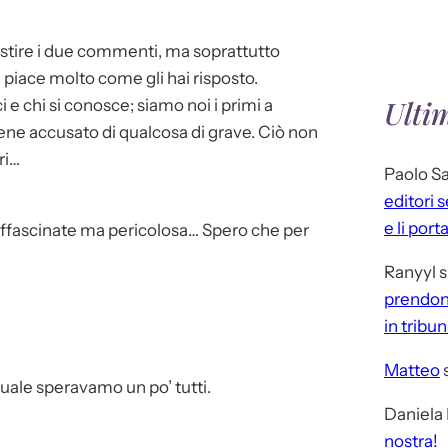
estire i due commenti, ma soprattutto
Mi piace molto come gli hai risposto.
Ulti
 e chi si conosce; siamo noi i primi a
ene accusato di qualcosa di grave. Ciò non
ri…
Paolo S
editori 
e li port
affascinate ma pericolosa… Spero che per
Ranyyl
s
prendono
in tribu
Matteo
 quale speravamo un po’ tutti.
Daniela
nostra!