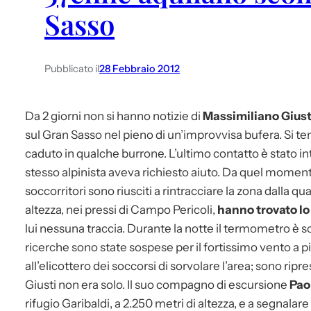
Sasso
Pubblicato il
28 Febbraio 2012
Da 2 giorni non si hanno notizie di
Massimiliano Giust
sul Gran Sasso nel pieno di un’improvvisa bufera. Si teme
caduto in qualche burrone. L’ultimo contatto è stato in
stesso alpinista aveva richiesto aiuto. Da quel momento
soccorritori sono riusciti a rintracciare la zona dalla qu
altezza, nei pressi di Campo Pericoli,
hanno trovato lo 
lui nessuna traccia. Durante la notte il termometro è sces
ricerche sono state sospese per il fortissimo vento a p
all’elicottero dei soccorsi di sorvolare l’area; sono rip
Giusti non era solo. Il suo compagno di escursione
Pao
rifugio Garibaldi, a 2.250 metri di altezza, e a segnalar