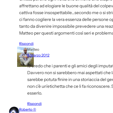
affrettano ad elogiare le buone qualità del colpe
cattiva fosse insospettabile…secondo me o si str
ci fanno cogliere la vera essenza delle persone
tanto da divenire impossibile prevedere una reazi
Matteo per questi argomenti così seri e problema
Rispondi
Matteo
6 Marzo 2012
Io credo che i parenti e gli amici degli imput
Davvero non si sarebbero mai aspettati che 
sarebbe potuta finire in una storiaccia del g
non c’è un’etichetta che ce li fa riconoscer
esserlo.
Rispondi
Roberto ®