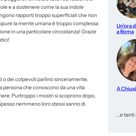
vole e a sostenere come la sua indole
ingono rapporti troppo superficiali che non
 oppure la mente umana è troppo complessa
Un’ora di
a Roma
one in una particolare circostanza! Grazie
tici!
ati o dei colpevoli parlino sinceramente.
la persona che conoscono da una vita
A Chiusi
enere. Purtroppo i mostri si scoprono dopo,
e. Spesso nemmeno loro stessi sanno di
…e tanti a