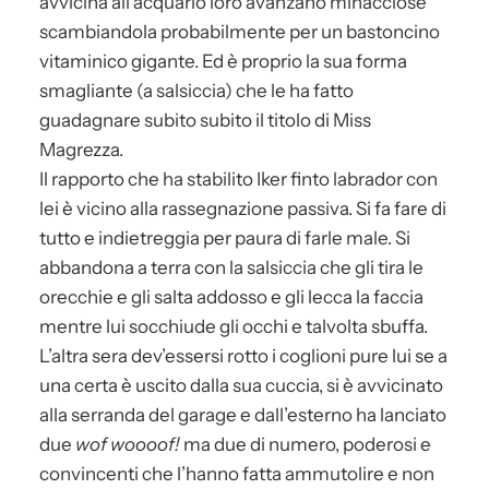
avvicina all’acquario loro avanzano minacciose
scambiandola probabilmente per un bastoncino
vitaminico gigante. Ed è proprio la sua forma
smagliante (a salsiccia) che le ha fatto
guadagnare subito subito il titolo di Miss
Magrezza.
Il rapporto che ha stabilito Iker finto labrador con
lei è vicino alla rassegnazione passiva. Si fa fare di
tutto e indietreggia per paura di farle male. Si
abbandona a terra con la salsiccia che gli tira le
orecchie e gli salta addosso e gli lecca la faccia
mentre lui socchiude gli occhi e talvolta sbuffa.
L’altra sera dev’essersi rotto i coglioni pure lui se a
una certa è uscito dalla sua cuccia, si è avvicinato
alla serranda del garage e dall’esterno ha lanciato
due
wof woooof!
ma due di numero, poderosi e
convincenti che l’hanno fatta ammutolire e non