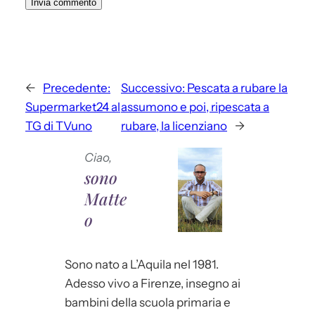
←
Precedente:
Successivo:
Pescata a rubare la
Supermarket24 al
assumono e poi, ripescata a
TG di TVuno
rubare, la licenziano
→
Ciao,
sono
Matte
o
Sono nato a L’Aquila nel 1981.
Adesso vivo a Firenze, insegno ai
bambini della scuola primaria e