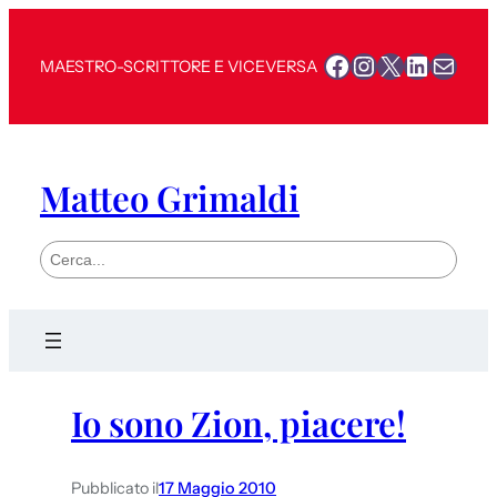
Facebook
Instagram
X
LinkedI
Mail
MAESTRO-SCRITTORE E VICEVERSA
Matteo Grimaldi
S
e
a
r
c
h
Io sono Zion, piacere!
Pubblicato il
17 Maggio 2010