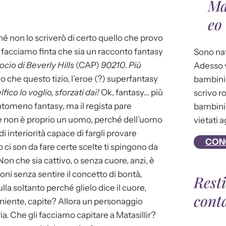
Ma
eo
hé non lo scriverò di certo quello che provo
 facciamo finta che sia un racconto fantasy
Sono nat
ocio di Beverly Hills
(CAP)
90210
.
Più
Adesso v
o che questo tizio, l’eroe (?) superfantasy
bambini 
lfico lo voglio, sforzati dai!
Ok, fantasy… più
scrivo r
antomeno fantasy, ma il regista pare
bambini 
he non è proprio un uomo, perché dell’uomo
vietati a
di interiorità capace di fargli provare
CON
i son da fare certe scelte ti spingono da
 Non che sia cattivo, o senza cuore, anzi, è
oni senza sentire il concetto di bontà,
Rest
a soltanto perché glielo dice il cuore,
cont
ce niente, capite? Allora un personaggio
ia. Che gli facciamo capitare a Matasillir?