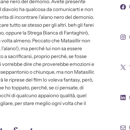
l cane nero del demonio. Avete presente
 il diavolo ha qualcosa da comunicarti e non
erita di incontrare l’alano nero del demonio.
re tutto se stesso per gli altri, beh gli farei
no, oppure la Strega Bianca di Fantaghirò,
una volta almeno. Peccato che Matasillir non
 l’alano!), ma perché lui non sa essere
o a sacrificarsi, proprio perché, se fosse
i vorrebbe dire che proverebbe emozioni e
iuseppantonio o chiunque, ma non Matasillir.
rà le riprese del film lo voleva fantasy, però,
he ho toppato, perché, se ci pensate, di
i occhi di qualcuno appaiono qualità, quel
gliare, per stare meglio ogni volta che il