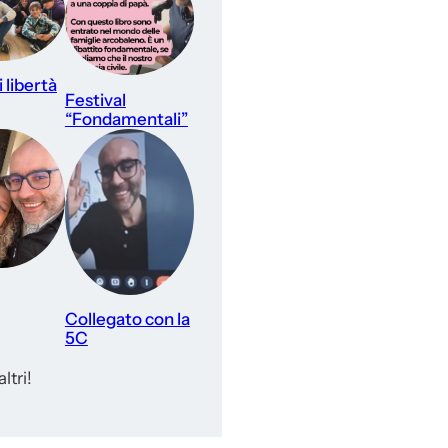
 libertà
Festival
“Fondamentali”
Collegato con la
5C
ltri!