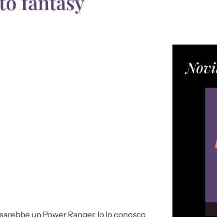
nto fantasy
Novi
nti sarebbe un Power Ranger. Io lo conosco