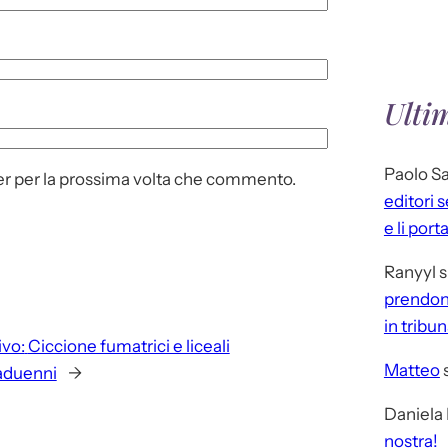
Ulti
Paolo S
ser per la prossima volta che commento.
editori 
e li port
Ranyyl
s
prendono
in tribu
vo:
Ciccione fumatrici e liceali
Matteo
aduenni
→
Daniela
nostra!