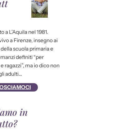
tt
o a L’Aquila nel 1981.
ivo a Firenze, insegno ai
della scuola primaria e
omanzi definiti “per
e ragazzi”, ma io dico non
gli adulti…
OSCIAMOCI
iamo in
atto?