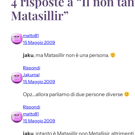
4 risposte a “Il non ta
Matasillir”
matto81
15 Maggio 2009
jaku
, ma Matasillir non è una persona.
Rispondi
Jakumal
15 Maggio 2009
Opz…allora parliamo di due persone diverse
Rispondi
matto81
15 Maggio 2009
jaku
, intanto è Matasillir non Metallisir, altrime