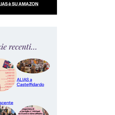
LIAS è SU AMAZON
zie recenti…
ALIAS a
Castelfidardo
scente