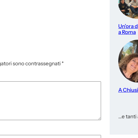
Un’ora di
a Roma
gatori sono contrassegnati
*
A Chiusi
…e tanti a