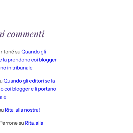
mi commenti
antoné
su
Quando gli
se la prendono coi blogger
ano in tribunale
u
Quando gli editori se la
 coi blogger e li portano
nale
su
Rita, alla nostra!
 Perrone
su
Rita, alla