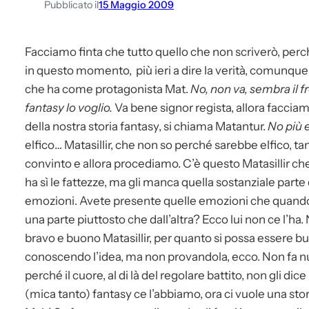
Pubblicato il
15 Maggio 2009
Facciamo finta che tutto quello che non scriverò, perc
in questo momento, più ieri a dire la verità, comunque
che ha come protagonista Mat.
No, non va, sembra il fr
fantasy lo voglio.
Va bene signor regista, allora facciam
della nostra storia fantasy, si chiama Matantur.
No più e
elfico… Matasillir, che non so perché sarebbe elfico, t
convinto e allora procediamo. C’è questo Matasillir c
ha sì le fattezze, ma gli manca quella sostanziale parte 
emozioni. Avete presente quelle emozioni che quando c
una parte piuttosto che dall’altra? Ecco lui non ce l’ha.
bravo e buono Matasillir, per quanto si possa essere bu
conoscendo l’idea, ma non provandola, ecco. Non fa null
perché il cuore, al di là del regolare battito, non gli di
(mica tanto) fantasy ce l’abbiamo, ora ci vuole una stor