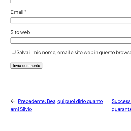
Email
*
Sito web
Salva il mio nome, email e sito web in questo brow
←
Precedente:
Bea, qui puoi dirlo quanto
Successi
ami Silvio
quarant