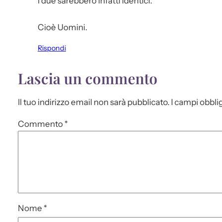
I due sarebbero infatti identici.
Cioè Uomini.
Rispondi
Lascia un commento
Il tuo indirizzo email non sarà pubblicato.
I campi obbli
Commento
*
Nome
*