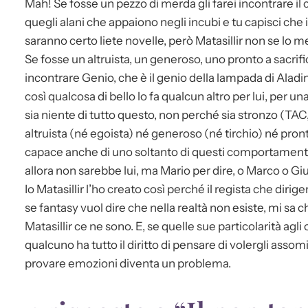
Mah! Se fosse un pezzo di merda gli farei incontrare i
quegli alani che appaiono negli incubi e tu capisci che
saranno certo liete novelle, però Matasillir non se lo m
Se fosse un altruista, un generoso, uno pronto a sacrifica
incontrare Genio, che è il genio della lampada di Aladi
così qualcosa di bello lo fa qualcun altro per lui, per 
sia niente di tutto questo, non perché sia stronzo (TAC,
altruista (né egoista) né generoso (né tirchio) né pront
capace anche di uno soltanto di questi comportament
allora non sarebbe lui, ma Mario per dire, o Marco o G
Io Matasillir l’ho creato così perché il regista che dirige
se fantasy vuol dire che nella realtà non esiste, mi sa c
Matasillir ce ne sono. E, se quelle sue particolarità agl
qualcuno ha tutto il diritto di pensare di volergli assomi
provare emozioni diventa un problema.