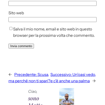
Sito web
Salva il mio nome, email e sito web in questo
browser per la prossima volta che commento.
←
Precedente:
Scusa,
Successivo:
Un’oasi vedo,
ma perché non ti spari?
e c’è anche una palma
→
Ciao,
sono