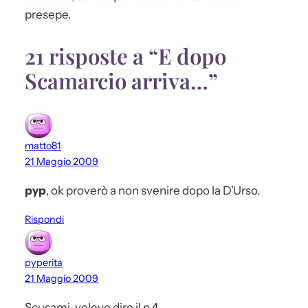
presepe.
21 risposte a “E dopo
Scamarcio arriva…”
matto81
21 Maggio 2009
pyp
, ok proverò a non svenire dopo la D’Urso.
Rispondi
pyperita
21 Maggio 2009
Scusami, volevo dire il n.4.