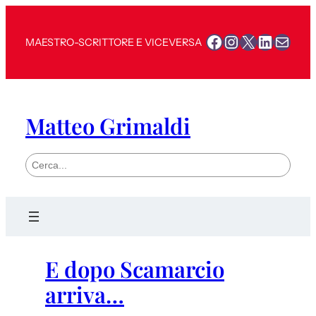
Facebook
Instagram
X
LinkedI
Mail
MAESTRO-SCRITTORE E VICEVERSA
Matteo Grimaldi
S
e
a
r
c
h
E dopo Scamarcio
arriva…