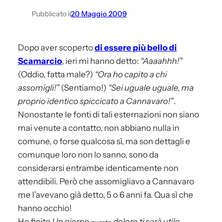
Pubblicato il
20 Maggio 2009
Dopo aver scoperto
di essere più bello di
Scamarcio
, ieri mi hanno detto:
“Aaaahhh!”
(Oddio, fatta male?)
“Ora ho capito a chi
assomigli!”
(Sentiamo!)
“Sei uguale uguale, ma
proprio identico spiccicato a Cannavaro!”
.
Nonostante le fonti di tali esternazioni non siano
mai venute a contatto, non abbiano nulla in
comune, o forse qualcosa sì, ma son dettagli e
comunque loro non lo sanno, sono da
considerarsi entrambe identicamente non
attendibili. Però che assomigliavo a Cannavaro
me l’avevano già detto, 5 o 6 anni fa. Qua sì che
hanno occhio!
Ho finito
Un giorno
dolore ti sarà utile
questo