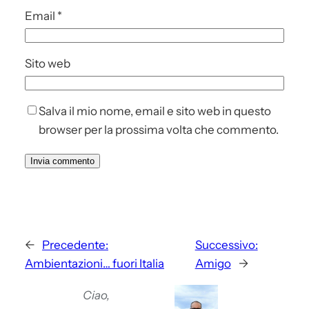
Email
*
Sito web
Salva il mio nome, email e sito web in questo
browser per la prossima volta che commento.
←
Precedente:
Successivo:
Ambientazioni… fuori Italia
Amigo
→
Ciao,