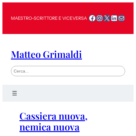
Facebook
Instagram
X
LinkedI
Mail
MAESTRO-SCRITTORE E VICEVERSA
Matteo Grimaldi
S
e
a
r
c
h
Cassiera nuova,
nemica nuova