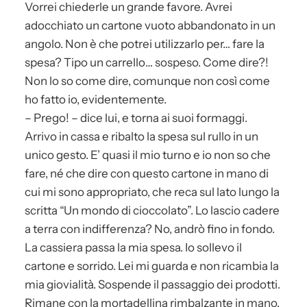
Vorrei chiederle un grande favore. Avrei
adocchiato un cartone vuoto abbandonato in un
angolo. Non è che potrei utilizzarlo per… fare la
spesa? Tipo un carrello… sospeso. Come dire?!
Non lo so come dire, comunque non così come
ho fatto io, evidentemente.
– Prego! – dice lui, e torna ai suoi formaggi.
Arrivo in cassa e ribalto la spesa sul rullo in un
unico gesto. E’ quasi il mio turno e io non so che
fare, né che dire con questo cartone in mano di
cui mi sono appropriato, che reca sul lato lungo la
scritta “Un mondo di cioccolato”. Lo lascio cadere
a terra con indifferenza? No, andrò fino in fondo.
La cassiera passa la mia spesa. Io sollevo il
cartone e sorrido. Lei mi guarda e non ricambia la
mia giovialità. Sospende il passaggio dei prodotti.
Rimane con la mortadellina rimbalzante in mano.