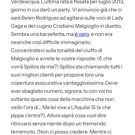
Verdeacqua. L’ultima rata è fissata per luglio 2013,
giorno in cui darò un party. Vi annuncio già che ci
sarà Belen Rodriguez ad agitarsi sulle voci di Lady
Gaga e del cugino Cristiano Malgioglio in duetto.
Sembra una barzelletta, ma
è vero
, e non era
neanche così difficile immaginarlo.
Concentratevi sulla tonalità del ciuffo di
Malgioglio e avrete le vostre risposte. (E che
vorrà Spillos da me?) Spillos sta chiamando tutti i
suoi migliori clienti per proporre loro una
copertura assicurativa vantaggiosissima. Deve
aver sbagliato numero, signora. Io con voi ho
soltanto questa cosa della macchina che non
vedo l’ora di… Ma lei vive a L’Aquila! Sì (e che
pippa c’entra?). Allora saprà cosa vuol dire
ritrovarsi senza niente dopo un tremendo
terremoto. (Non ci posso credere. Mentre ci