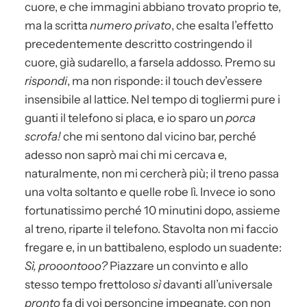
cuore, e che immagini abbiano trovato proprio te,
ma la scritta
numero privato
, che esalta l’effetto
precedentemente descritto costringendo il
cuore, già sudarello, a farsela addosso. Premo su
rispondi
, ma non risponde: il touch dev’essere
insensibile al lattice. Nel tempo di togliermi pure i
guanti il telefono si placa, e io sparo un
porca
scrofa!
che mi sentono dal vicino bar, perché
adesso non saprò mai chi mi cercava e,
naturalmente, non mi cercherà più; il treno passa
una volta soltanto e quelle robe lì. Invece io sono
fortunatissimo perché 10 minutini dopo, assieme
al treno, riparte il telefono. Stavolta non mi faccio
fregare e, in un battibaleno, esplodo un suadente:
Sì, prooontooo?
Piazzare un convinto e allo
stesso tempo frettoloso
sì
davanti all’universale
pronto
fa di voi personcine impegnate, con non