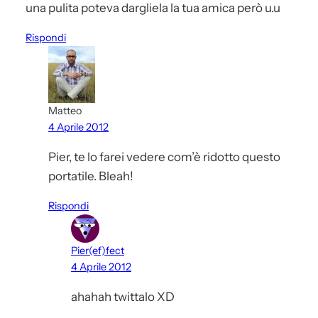
una pulita poteva dargliela la tua amica però u.u
Rispondi
Matteo
4 Aprile 2012
Pier, te lo farei vedere com’è ridotto questo
portatile. Bleah!
Rispondi
Pier(ef)fect
4 Aprile 2012
ahahah twittalo XD