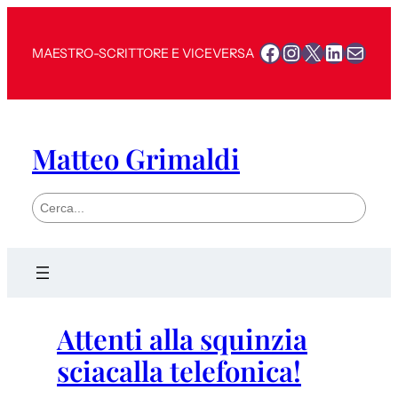
Facebook
Instagram
X
LinkedI
Mail
MAESTRO-SCRITTORE E VICEVERSA
Matteo Grimaldi
S
e
a
r
c
h
Attenti alla squinzia
sciacalla telefonica!