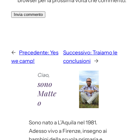
browser per la prossima volta che commento.
←
Precedente:
Yes
Successivo:
Traiamo le
we camp!
conclusioni
→
Ciao,
sono
Matte
o
Sono nato a L’Aquila nel 1981.
Adesso vivo a Firenze, insegno ai
bambini della scuola primaria e