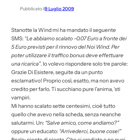
Pubblicato il
9 Luglio 2009
Stanotte la Wind mi ha mandato il seguente
SMS:
“Le abbiamo scalato -0.07 Euro a fronte dei
5 Euro previsti per il rinnovo del Noi Wind. Per
poter utilizzare il traffico bonus deve effettuare
una ricarica”
. Io volevo rispondere solo tre parole:
Grazie Di Esistere, seguite da un punto
esclamativo! Proprio così, esatto, ma non avevo
credito per farlo. Ti succhiano pure l’anima, ‘sti
vampiri.
Mi hanno scalato sette centesimi, cioè tutto
quello che avevo nella scheda, senza neanche
salutarmi. Un:
“Salve amico, come andiamo?”
oppure un educato:
“Arrivederci, buone cose!”
finale; niente di niente. Che ci crediate o no quei