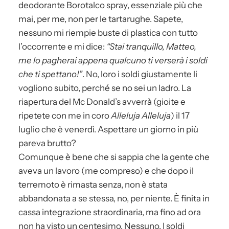
deodorante Borotalco spray, essenziale più che
mai, per me, non per le tartarughe. Sapete,
nessuno mi riempie buste di plastica con tutto
l’occorrente e mi dice:
“Stai tranquillo, Matteo,
me lo pagherai appena qualcuno ti verserà i soldi
che ti spettano!”
. No, loro i soldi giustamente li
vogliono subito, perché se no sei un ladro. La
riapertura del Mc Donald’s avverrà (gioite e
ripetete con me in coro
Alleluja Alleluja
) il 17
luglio che è venerdì. Aspettare un giorno in più
pareva brutto?
Comunque è bene che si sappia che la gente che
aveva un lavoro (me compreso) e che dopo il
terremoto è rimasta senza, non è stata
abbandonata a se stessa, no, per niente. È finita in
cassa integrazione straordinaria, ma fino ad ora
non ha visto un centesimo. Nessuno. I soldi