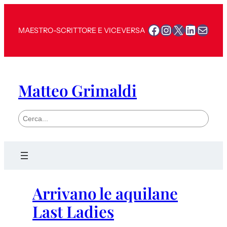
Facebook
Instagram
X
LinkedI
Mail
MAESTRO-SCRITTORE E VICEVERSA
Matteo Grimaldi
S
e
a
r
c
h
Arrivano le aquilane
Last Ladies