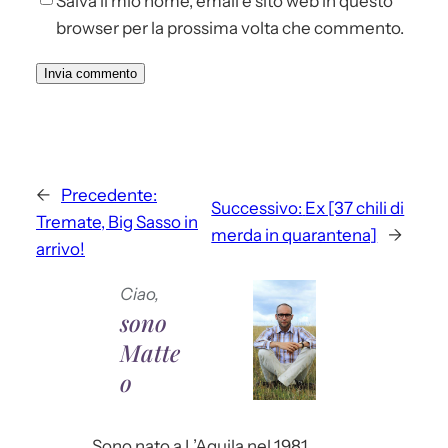
Salva il mio nome, email e sito web in questo
browser per la prossima volta che commento.
←
Precedente:
Successivo:
Ex [37 chili di
Tremate, Big Sasso in
merda in quarantena]
→
arrivo!
Ciao,
sono
Matte
o
Sono nato a L’Aquila nel 1981.