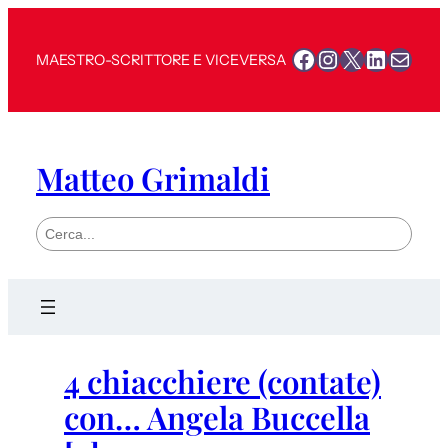
Facebook
Instagram
X
LinkedI
Mail
MAESTRO-SCRITTORE E VICEVERSA
Matteo Grimaldi
S
e
a
r
c
h
4 chiacchiere (contate)
con… Angela Buccella