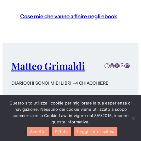
Cose mie che vanno a finire negli ebook
Matteo Grimaldi
Facebook
Instagram
X
LinkedIn
E-mail
DIARIO
CHI SONO
I MIEI LIBRI
4 CHIACCHIERE
© 2024
MatteoGrimaldi.com
• Powered by
ᴘᴇᴇɴᴏ
Questo sito utilizza i cookie per migliorare la tua esperienza di
navigazione. Nessuno dei cookie viene utilizzato a scopo
commerciale: la Cookie Law, in vigore dal 3/6/2015, impone
questa informativa.
Accetta
Rifiuta
Leggi l'informativa