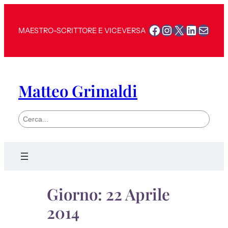
Vai
al
Facebook
Instagram
X
LinkedI
Mail
MAESTRO-SCRITTORE E VICEVERSA
contenuto
Matteo Grimaldi
S
e
a
r
c
h
Giorno:
22 Aprile
2014